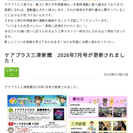
ケアプラス三津では、暑さに負けず利用者様も一生懸命運動に取り組まれております。
高齢になれば、運動量も大きく減少します。それが身体の不調や痛みに繋がっているこ
とになかなか気づけないものです。
それを三津の利用者様が運動を継続することで立証してくださっています。
『いつまでも元気でいたい！家族に迷惑をかけたくない！』
みなさんの強い思いに応えられるよう三津スタッフ一同お力になれるよう努めてまいり
ます。
新しいことへの挑戦を考えておられる方！ぜひお気軽にお問い合わせください。
ケアプラス三津新聞 2026年7月号が更新されまし
た！
三津だよ
り
2026年07月01日
ケアプラス三津新聞2026年7月号が更新されました。