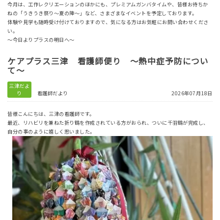
今月は、工作レクリエーションのほかにも、プレミアムガンバタイムや、皆様お待ちか
ねの「うきうき祭り〜夏の陣〜」など、さまざまなイベントを予定しております。
体験や見学も随時受け付けておりますので、気になる方はお気軽にお問い合わせくださ
い。
〜今日よりプラスの明日へ〜
ケアプラス三津 看護師便り ～熱中症予防につい
て～
三津だよ
り
看護師だより
2026年07月18日
皆様こんにちは、三津の看護師です。
最近、リハビリを兼ねた折り鶴を作成されている方がおられ、ついに千羽鶴が完成し、
自分の事のように嬉しく思いました。