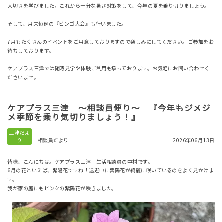
大切さを学びました。これから十分な暑さ対策をして、今年の夏を乗り切りましょう。
そして、月末恒例の『ビンゴ大会』も行いました。
7月もたくさんのイベントをご用意しておりますので楽しみにしてください。ご参加をお
待ちしております。
ケアプラス三津では随時見学や体験ご利用も承っております。お気軽にお問い合わせく
ださいませ。
ケアプラス三津 ～相談員便り～ 『今年もジメジ
メ季節を乗り気切りましょう！』
三津だよ
り
相談員だより
2026年06月13日
皆様、こんにちは。ケアプラス三津 生活相談員の中村です。
6月の花といえば、紫陽花ですね！送迎中に紫陽花が綺麗に咲いているのをよく見かけま
す。
我が家の庭にもピンクの紫陽花が咲きました。