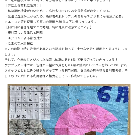
【汗による蒸れに注意！】
・体温調節機能が弱いために、高温多湿でむくみや倦怠感が出やすくなる。
・気温と湿度が上がるため、高齢者の肌トラブルのあせもやかぶれにも注意が必要。
※エアコン等を使用して室内の湿度を50％以下に保ちましょう 。
【日に日に暑さを増すこの時期、特に健康に注意すること。】
・規則正しい食生活と睡眠
・エアコンによる暑さ対策
・こまめな水分補給
※この時期は特に注意が必要という認識を持って、十分な休息や睡眠をとるようにしま
しょう。
そして、今年のジメジメした梅雨も体調に気を付けて乗り切っていきましょう！
ケアプラス三津では、皆様と一緒に作成をした6月の壁画カレンダーを飾っております。
スタッフとともに折り紙をちぎって下さる利用者様、折り紙の形を整える利用者様、そ
してのりで貼られる利用者様と協力をしあって作成いたしました。