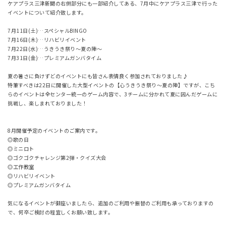
ケアプラス三津新聞の右側部分にも一部紹介してある、7月中にケアプラス三津で行った
イベントについて紹介致します。
7月11日(土)…スペシャルBINGO
7月16日(木)…リハビリイベント
7月22日(水)…うきうき祭り～夏の陣～
7月31日(金)…プレミアムガンバタイム
夏の暑さに負けずどのイベントにも皆さん表情良く参加されておりました♪
特筆すべきは22日に開催した大型イベントの【心うきうき祭り～夏の陣】ですが、こち
らのイベントは全センター統一のゲーム内容で、3チームに分かれて夏に因んだゲームに
挑戦し、楽しまれておりました！
8月開催予定のイベントのご案内です。
◎歌の日
◎ミニロト
◎ゴクゴクチャレンジ第2弾・クイズ大会
◎工作教室
◎リハビリイベント
◎プレミアムガンバタイム
気になるイベントが御座いましたら、追加のご利用や振替のご利用も承っておりますの
で、何卒ご検討の程宜しくお願い致します。