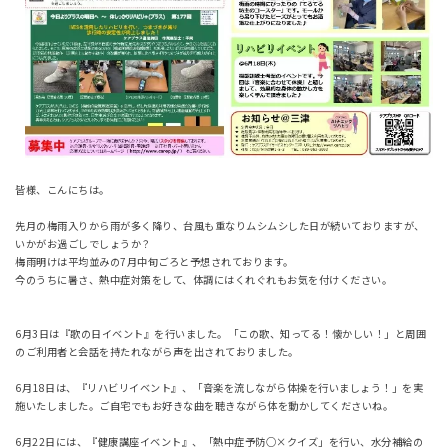
皆様、こんにちは。
先月の梅雨入りから雨が多く降り、台風も重なりムシムシした日が続いておりますが、
いかがお過ごしでしょうか？
梅雨明けは平均並みの7月中旬ごろと予想されております。
今のうちに暑さ、熱中症対策をして、体調にはくれぐれもお気を付けください。
6月3日は『歌の日イベント』を行いました。「この歌、知ってる！懐かしい！」と周囲
のご利用者と会話を持たれながら声を出されておりました。
6月18日は、『リハビリイベント』、「音楽を流しながら体操を行いましょう！」を実
施いたしました。ご自宅でもお好きな曲を聴きながら体を動かしてくださいね。
6月22日には、『健康講座イベント』、「熱中症予防○×クイズ」を行い、水分補給の