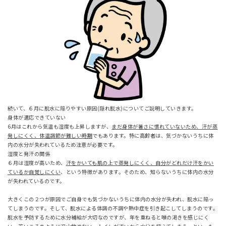
続いて、６月に脱水に陥りやすい原因(隠れ脱水)についてご説明していきます。
身体が適応できていない
6月はこれから気温も湿度も上昇しますが、
まだ身体が暑さに慣れていないため、汗が蒸
発しにくく、体温調節が難しい時期
でもあります。特に高齢者は、気づかないうちに体
内の水分が失われているため注意が必要です。
湿度と発汗の関係
６月は湿度が高いため、
汗をかいても肌の上で蒸発しにくく、自分がどれだけ汗をかい
ているか自覚しにくい
、という特徴があります。そのため、知らないうちに体内の水分
が失われているのです。
大きくこの２つが原因でご自身でも気づかないうちに体内の水分が失われ、脱水に陥っ
てしまうのです。そして、脱水による体調の不調や熱中症を引き起こしてしまうのです。
脱水を予防するために水分補給が大切なのですが、年を重ねると喉の渇きを感じにく