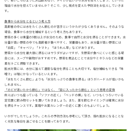
い、若いころのように沢山飲めない、トイレが近いから水分を控えてしまう、といった
理由で水分を控えていませんか？そこで、少し視点を変えた予防法をお伝えしていきま
す。
食事から水分をとるという考え方
高齢者の中には水をたくさん飲むのが苦手というかたが少なくありません。そのような
場合、食事から水分を補給するという考え方もあります。
野菜の多くは重量の9割以上が水分のため、食事で自然と水分を摂ることができます。水
分量が高い野菜の中でも高齢者が食べやすく、栄養価もあり、水分量が高い野菜には
「白菜」「キャベツ」「トマト」「ほうれん草」などがあります。
野菜から水分を最大限に摂るにはサラダがよいですが、生野菜が食べにくいと感じる場
合には、スープや鍋物がおすすめです。野菜を煮込むことで水分やミネラルなどの栄養
素を汁ごと摂取できます。
脱水対策には、水分に加えて適度な塩分を摂ることも大切です。塩分補給もできる「味
噌汁」は理にかなっているといえます。
「水をたくさん飲む」よりも「水分たっぷりの食事を摂る」ほうがハードルが低いかも
しれません。
「のどが渇いたから飲む」ではなく、「目に入ったから飲む」という思考の変換
例えばいつも座っている「ソファの近く」「ベッドの横」など、いつもくつろいでいる
定位置に飲み物セットを置いておきましょう。また、薬を飲むタイミングは確実に水分
を摂るチャンスです。薬箱やお薬カレンダーの近くに置くのもよいでしょう。
いかがでしたでしょうか。これらの予防方法も参考にして頂き、隠れ脱水になることな
く元気な毎日を過ごせることを願っております。