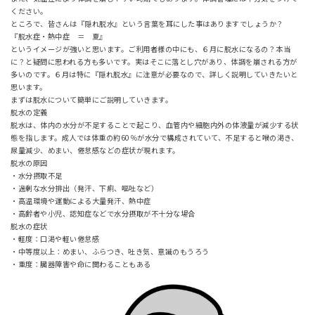
ください。
ところで、皆さんは『隠れ脱水』という言葉を耳にした事はありますでしょうか？
『脱水症・熱中症 ＝ 夏』
というイメージが強いと思います。ご利用者様の中にも、６月に脱水になるの？本当
に？と疑問に思われる方も多いです。実はそこに落とし穴があり、体調を崩される方が
多いのです。６月は特に『隠れ脱水』に注意が必要なので、詳しく説明していきたいと
思います。
まずは脱水について簡単にご説明していきます。
脱水の定義
脱水は、体内の水分が不足することで起こり、血管内や細胞内外の体液量が減少する状
態を指します。成人では体重の約60％が水分で構成されていて、不足すると喉の渇き、
尿量減少、めまい、倦怠感などの症状が現れます。
脱水の原因
・水分摂取不足
・過剰な水分排出（発汗、下痢、嘔吐など）
・高温環境や運動による大量発汗、熱中症
・高齢者や小児、認知症などで水分摂取が不十分な場合
脱水の症状
・軽度：口渇や軽い倦怠感
・中等度以上：めまい、ふらつき、吐き気、意識のもうろう
・重度：臓器障害や命に関わることもある