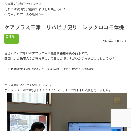
ら是非ご参加下さいませ♪
それでは次回の介護員だよりをお楽しみに！
～今日よりプラスの明日へ～
ケアプラス三津 リハビリ便り レッツロコモ体操
三津だよ
り
2026年06月02日
皆さんこんにちはケアプラス三津機能訓練指導員の山下です。
四国地方の梅雨入りが待ち遠しい今日この頃ですがいかがお過ごしでしょうか？
この時期は小まめに水分をとって熱中症には気を付けて下さいね。
さて本題に入らせていただきます。
ケアプラス三津では先日リハビリイベント、レッツロコモ体操を行いました。