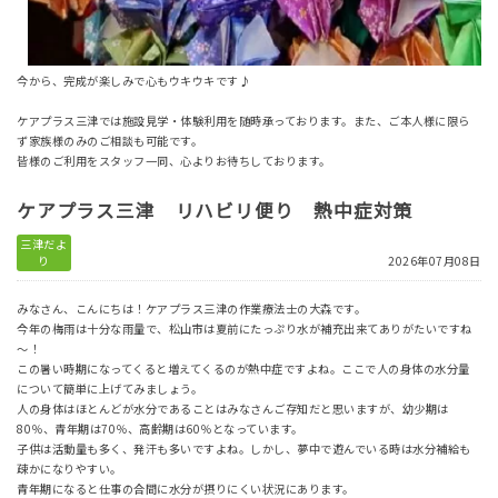
今から、完成が楽しみで心もウキウキです♪
ケアプラス三津では施設見学・体験利用を随時承っております。また、ご本人様に限ら
ず家族様のみのご相談も可能です。
皆様のご利用をスタッフ一同、心よりお待ちしております。
ケアプラス三津 リハビリ便り 熱中症対策
三津だよ
り
2026年07月08日
みなさん、こんにちは！ケアプラス三津の作業療法士の大森です。
今年の梅雨は十分な雨量で、松山市は夏前にたっぷり水が補充出来てありがたいですね
～！
この暑い時期になってくると増えてくるのが熱中症ですよね。ここで人の身体の水分量
について簡単に上げてみましょう。
人の身体はほとんどが水分であることはみなさんご存知だと思いますが、幼少期は
80％、青年期は70％、高齢期は60％となっています。
子供は活動量も多く、発汗も多いですよね。しかし、夢中で遊んでいる時は水分補給も
疎かになりやすい。
青年期になると仕事の合間に水分が摂りにくい状況にあります。