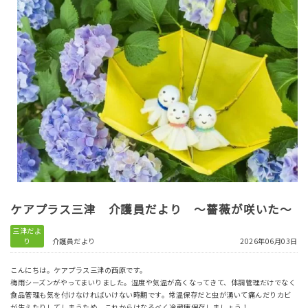
ケアプラス三津 介護員だより ～薔薇が咲いた～
三津だよ
り
介護員だより
2026年06月03日
こんにちは。ケアプラス三津の西原です。
梅雨シーズンがやってまいりました。湿度や気温が高くなってきて、体調管理だけでなく
食品管理も気を付けなければいけない時期です。常温保存だと虫が湧いて痛んだりカビ
が生えたりしてしまうため、これからはなるべく冷蔵庫保存しましょう！