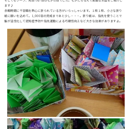
そしてもう一つ、先日7月7日は七夕の日でした。七夕にちなんで素敵なお話をご紹介し
ます♪
余暇時間に千羽鶴を熱心に折られている方がいらっしゃいます。１枚１枚、小さな折り
紙に願いを込めて。1,000羽の完成まであと少し・・・。折り紙は、指先を使うことで
脳が活性化して認知症予防や指先運動による巧緻性向上など大きな効果がありますよ。