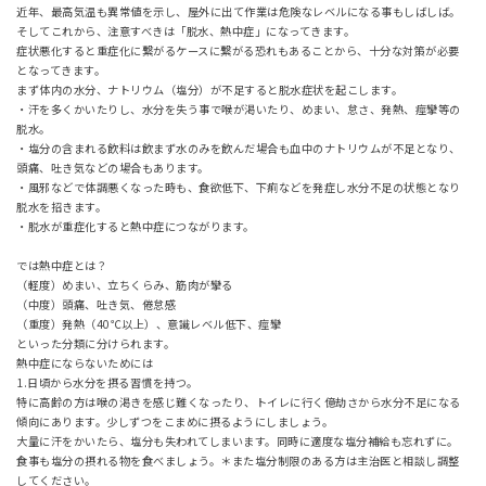
近年、最高気温も異常値を示し、屋外に出て作業は危険なレベルになる事もしばしば。
そしてこれから、注意すべきは「脱水、熱中症」になってきます。
症状悪化すると重症化に繋がるケースに繋がる恐れもあることから、十分な対策が必要
となってきます。
まず体内の水分、ナトリウム（塩分）が不足すると脱水症状を起こします。
・汗を多くかいたりし、水分を失う事で喉が渇いたり、めまい、怠さ、発熱、痙攣等の
脱水。
・塩分の含まれる飲料は飲まず水のみを飲んだ場合も血中のナトリウムが不足となり、
頭痛、吐き気などの場合もあります。
・風邪などで体調悪くなった時も、食欲低下、下痢などを発症し水分不足の状態となり
脱水を招きます。
・脱水が重症化すると熱中症につながります。
では熱中症とは？
（軽度）めまい、立ちくらみ、筋肉が攣る
（中度）頭痛、吐き気、倦怠感
（重度）発熱（40℃以上）、意識レベル低下、痙攣
といった分類に分けられます。
熱中症にならないためには
1.日頃から水分を摂る習慣を持つ。
特に高齢の方は喉の渇きを感じ難くなったり、トイレに行く億劫さから水分不足になる
傾向にあります。少しずつをこまめに摂るようにしましょう。
大量に汗をかいたら、塩分も失われてしまいます。同時に適度な塩分補給も忘れずに。
食事も塩分の摂れる物を食べましょう。＊また塩分制限のある方は主治医と相談し調整
してください。