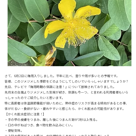
さて、6月2日に梅雨入りしました。平年に比べ、雲りや雨が多いとの予報です。
皆様、このジメジメした季節をどのようにしてしのいでいらっしゃいますでしょうか？
先日、テレビで『梅雨時期の体調に注意！』について放映されておりました。
先月末の台風よりジメジメした気候が続き、体調も今一つ、と言われる利用者様もいら
っしゃったのでご紹介したいと思います。
特に高齢者は体温調節機能が弱いために、熱中症のリスクが高まる傾向があるとの事、
体がだるい・食欲がない・疲れやすいと感じたら、かくれ脱水の可能性があります。
【かくれ脱水症状に注意！】
・手の甲の皮膚をつまみ、離した後につまんだ跡が3秒以上残る。
・口の中がねばつき、食べ物を飲み込みにくい。
・便秘気味。
※上記の症状があった時は、水分補給をこまめにしっかりと取りましょう。