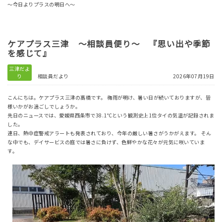
～今日よりプラスの明日へ～
ケアプラス三津 ～相談員便り～ 『思い出や季節
を感じて』
三津だよ
り
相談員だより
2026年07月19日
こんにちは。ケアプラス三津の髙橋です。 梅雨が明け、暑い日が続いておりますが、皆
様いかがお過ごしでしょうか。
先日のニュースでは、愛媛県西条市で38.1℃という観測史上1位タイの気温が記録されま
した。
連日、熱中症警戒アラートも発表されており、今年の厳しい暑さがうかがえます。 そん
な中でも、デイサービスの庭では暑さに負けず、色鮮やかな花々が元気に咲いていま
す。