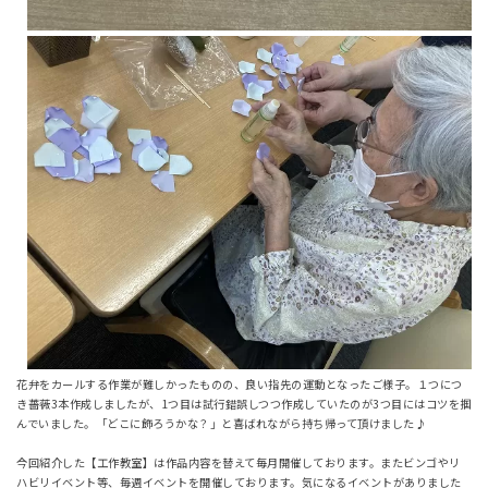
花弁をカールする作業が難しかったものの、良い指先の運動となったご様子。１つにつ
き薔薇3本作成しましたが、1つ目は試行錯誤しつつ作成していたのが3つ目にはコツを掴
んでいました。「どこに飾ろうかな？」と喜ばれながら持ち帰って頂けました♪
今回紹介した【工作教室】は作品内容を替えて毎月開催しております。またビンゴやリ
ハビリイベント等、毎週イベントを開催しております。気になるイベントがありました