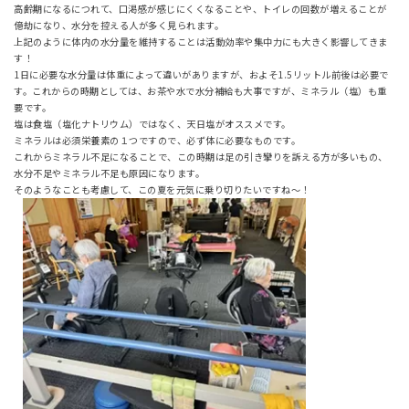
高齢期になるにつれて、口渇感が感じにくくなることや、トイレの回数が増えることが
億劫になり、水分を控える人が多く見られます。
上記のように体内の水分量を維持することは活動効率や集中力にも大きく影響してきま
す！
1日に必要な水分量は体重によって違いがありますが、およそ1.5リットル前後は必要で
す。これからの時期としては、お茶や水で水分補給も大事ですが、ミネラル（塩）も重
要です。
塩は食塩（塩化ナトリウム）ではなく、天日塩がオススメです。
ミネラルは必須栄養素の１つですので、必ず体に必要なものです。
これからミネラル不足になることで、この時期は足の引き攣りを訴える方が多いもの、
水分不足やミネラル不足も原因になります。
そのようなことも考慮して、この夏を元気に乗り切りたいですね～！