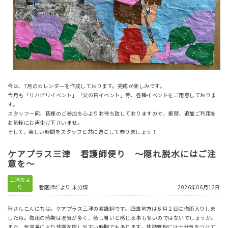
今は、7月のカレンダーを作成しております。完成が楽しみです。
今月も「リハビリイベント」「父の日イベント」等、各種イベントをご用意しておりま
す。
スタッフ一同、皆様のご参加を心よりお待ち致しておりますので、振替、追加ご利用を
お気軽にお声掛け下さいませ。
そして、楽しい時間をスタッフと共に過ごして参りましょう！
ケアプラス三津 看護師便り ～隠れ脱水にはご注
意を～
三津だよ
り
看護師だより
未分類
2026年06月12日
皆さんこんにちは。ケアプラス三津の看護師です。四国地方は６月２日に梅雨入りしま
したね。梅雨の時期は湿気が多く、蒸し暑いと感じる事も多いのではないでしょうか。
また、気温差により体調を崩しやすい時期でもあります。体調管理には十分気をつけて