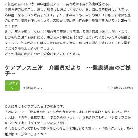
2.気温の高い日、特に熱中症警戒アラート発令時は不要な外出は避ける。
冷房を適切に使用し、涼しい環境でお過ごしください。暑い日に長時間外にいる事で、
熱中症になるリスクが高まります。また、家の中でも、自然の風だけに頼らず冷房も適
切に使用し適温を保ちましょう。高齢者は特に熱中症の発生場所が室内が多いと報告が
あります。
暑さ、寒さを感じにくい、冷房の苦手意識から高温、多湿の環境で過ごしがちとなり、
しかも喉の渇きも感じにくい事から水分補給も十分に行えていないといった事が理由と
なります。気温が高い日はまず室内の温度を適温に保ち喉の渇きを感じなくても少量ず
つ水分を摂るよう心がけましょう。
どうか体調には気をつけて安全にお過ごしください。
ケアプラス三津 介護員だより ～健康講座のご様
子～
三津だよ
り
介護員だより
2026年07月09日
こんにちは！ケアプラス三津の後藤です。
７月に入って、『夏本番の到来』を今か今かと待ち遠しく思う季節となりました。夏と
いえば、『青春、高校野球』『夏空を彩る花火』『元気色のひまわり』『シロップのか
かったかき氷』『ダイナミックな入道雲』。
それらとは打って変わって夏本番になると必ず耳にする言葉・・・『熱中症』です。熱中
症対策は、万全でしょうか？