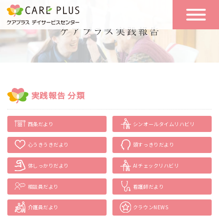
こんな方に
一日の流れ
おすすめ
施設のご案内
一日体験
実践報告 分類
空き状況
西条だより
シンオールタイムリハビリ
実践報告
NEWS
心うきうきだより
頭すっきりだより
体しっかりだより
AIチェックリハビリ
リクルート
相談員だより
看護師だより
お問い合わせ
介護員だより
クラウンNEWS
体験希望