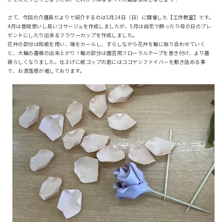
さて、今回の介護員だよりで紹介するのは5月24日（日）に開催した【工作教室】です。
4月は普段使いし易いコサージュを作成しましたが、5月は自宅で飾ったり母の日のプレ
ゼントにしたり出来るフラワーカップを作成しました。
花弁の部分は和紙を用い、端をカールし、ずらしながら花弁を軸に貼り合わせていく
と、大輪の薔薇の出来上がり！軸の部分は園芸用フローラルテープを巻き付け、より薔
薇らしくなりました。仕上げに紙コップの底にはココヤシファイバーを敷き詰める事
で、お洒落感が増しております。