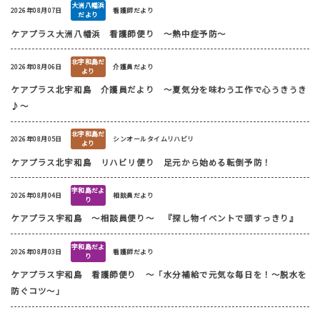
大洲八幡浜
2026年08月07日
看護師だより
だより
ケアプラス大洲八幡浜 看護師便り ～熱中症予防～
北宇和島だ
2026年08月06日
介護員だより
より
ケアプラス北宇和島 介護員だより ～夏気分を味わう工作で心うきうき
♪～
北宇和島だ
2026年08月05日
シンオールタイムリハビリ
より
ケアプラス北宇和島 リハビリ便り 足元から始める転倒予防！
宇和島だよ
2026年08月04日
相談員だより
り
ケアプラス宇和島 ～相談員便り～ 『探し物イベントで頭すっきり』
宇和島だよ
2026年08月03日
看護師だより
り
ケアプラス宇和島 看護師便り ～「水分補給で元気な毎日を！～脱水を
防ぐコツ～」