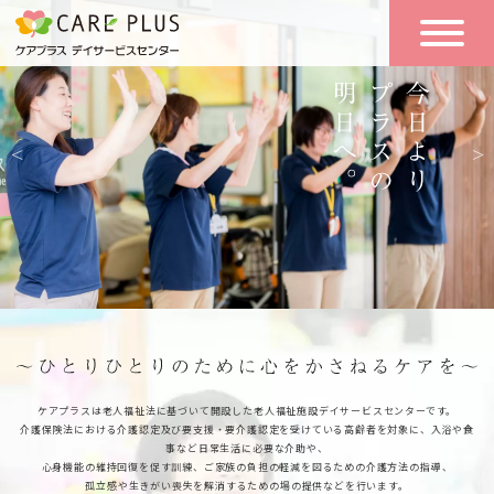
こんな方に
一日の流れ
おすすめ
施設のご案内
一日体験
空き状況
実践報告
NEWS
リクルート
ケアプラスは老人福祉法に基づいて開設した老人福祉施設デイサービスセンターです。
介護保険法における介護認定及び要支援・要介護認定を受けている高齢者を対象に、入浴や食
事など日常生活に必要な介助や、
お問い合わせ
心身機能の維持回復を促す訓練、ご家族の負担の軽減を図るための介護方法の指導、
体験希望
孤立感や生きがい喪失を解消するための場の提供などを行います。