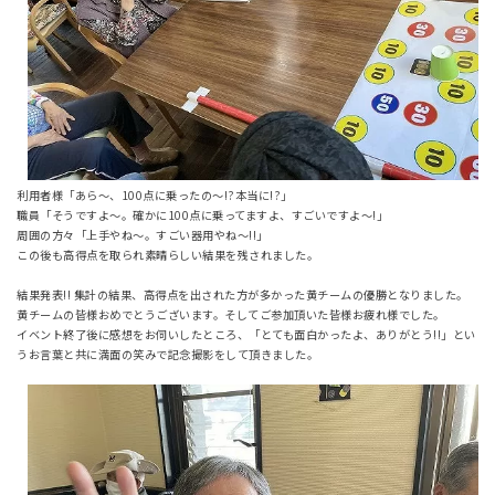
利用者様「あら～、100点に乗ったの～!?本当に!?」
職員「そうですよ～。確かに100点に乗ってますよ、すごいですよ～!」
周囲の方々「上手やね～。すごい器用やね～!!」
この後も高得点を取られ素晴らしい結果を残されました。
結果発表!! 集計の結果、高得点を出された方が多かった黄チームの優勝となりました。
黄チームの皆様おめでとうございます。そしてご参加頂いた皆様お疲れ様でした。
イベント終了後に感想をお伺いしたところ、「とても面白かったよ、ありがとう!!」とい
うお言葉と共に満面の笑みで記念撮影をして頂きました。