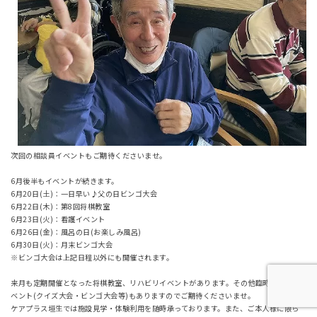
次回の相談員イベントもご期待くださいませ。
6月後半もイベントが続きます。
6月20日(土)：一日早い♪父の日ビンゴ大会
6月22日(木)：第8回将棋教室
6月23日(火)：看護イベント
6月26日(金)：風呂の日(お楽しみ風呂)
6月30日(火)：月末ビンゴ大会
※ビンゴ大会は上記日程以外にも開催されます。
来月も定期開催となった将棋教室、リハビリイベントがあります。その他臨時のプチイ
ベント(クイズ大会・ビンゴ大会等)もありますのでご期待くださいませ。
ケアプラス垣生では施設見学・体験利用を随時承っております。また、ご本人様に限ら