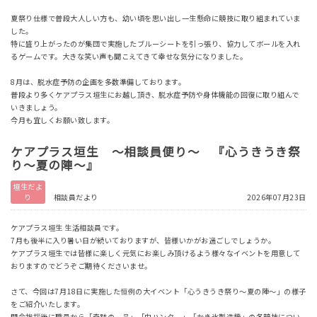
夏祭り仕様で普段大人しい方も、幼い頃を思い出し一生懸命に競技に取り組まれていま
した。
特に盛り上がったのが集団で実施したブルーシートを引っ張り、協力してボールを入れ
るゲームです。大きな笑い声も聞こえてきて幸せな気分になりました。
8月は、脱水症予防の企画を多数準備しております。
普段より多くケアプラス垣生にお越し頂き、脱水症予防や身体機能の回復に取り組んで
いきましょう。
今月も宜しくお願い致します。
ケアプラス垣生 ～相談員便り～ 『心うきうき祭
り～夏の陣～』
垣生だよ
り
相談員だより
2026年07月23日
ケアプラス垣生 生活相談員です。
7月も後半に入り暑い日が続いておりますが、皆様いかがお過ごしでしょうか。
ケアプラス垣生では皆様に楽しく元気にお楽しみ頂けるよう様々なイベントを用意して
おりますのでどうぞご期待くださいませ。
さて、今回は7月18日に実施した恒例の大イベント「心うきうき祭り～夏の陣～」の様子
をご紹介いたします。
開会挨拶後に職員から「奇跡の一品」「虫ハンター」「かき氷製造機」の各競技につい