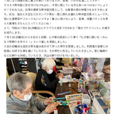
７月になり雨後の蒸し暑さが続いておりますが、皆様、いかがお過ごしですか？
そろそろ熱中症に気を付けなければと、不安に感じている方も多いのではないでしょう
か？それならば、日常の簡単な熱中症対策として、お食事の際の味噌汁をおすすめしま
す。水分、塩分と大豆などのタンパク質を一度に摂れる優れた熱中症対策メニューです。
他にも夏野菜やフルーツもいいですよ！暑さに負けないよう、皆様、栄養バランスを考
えた食事をきちんととってくださいね！
さて、今回は７月６日(月曜日)にケアプラス垣生で行われた『夏のプチイベント』の様子
を紹介します。
７月５日(日曜日)から６日の２日間、七夕様の直前という事で『七夕様に願いを！みん
なで笹飾りを作ろう！』という催しを実施しました。
５日の日曜日は造花の笹を組み合わせて作った笹竹を用意しました。利用者の皆様には
短冊にお好きな事を書いていただき、その笹竹に吊るしていただきました。更に輪飾り
などの飾りも作成していただき、沢山の飾り付けを行いました。