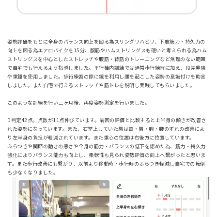
姿勢評価をもとに全身のバランス向上を図る為スリングリハビリ、下肢筋力・持久力の
向上を図る為エアロバイクを15分、腹筋やハムストリングスも硬いと考えられる為ハム
ストリングスを中心としたストレッチや腹筋・背筋のトレーニングなど無理のない範囲
で自宅でも行えるよう指導しました。平行棒内訓練では通常歩行練習に加え、段差昇降
や重錘を使用しました。歩行練習の際に鏡を利用し腰を起こした姿勢の意識付けを助言
しました。また自宅で行えるストレッチや筋トレを説明し実践してもらいました。
このような訓練を行い三ヶ月後、再度姿勢測定を行いました。
D判定42点。点数が11点伸びています。前回の評価と比較すると上半身の傾きが改善さ
れた姿勢になっています。また、右挙上していた肩は首・肩・胸・腰のずれの改善によ
り左半身の負担が軽減されています。また重心の位置は右後方に位置しています。
ふらつきや関節の動きの悪さや全身の筋力・バランスの低下を認めた為、筋力・持久力
強化によりバランス能力も向上し、柔軟性も見られ姿勢評価の向上へ繋がったと思いま
す。また歩行改善にも繋がり、以前より移動時・歩行時のふらつき軽減し自宅での転倒
も少なくなりました。