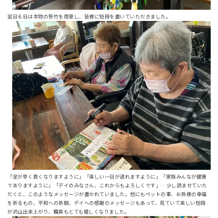
翌日６日は本物の笹竹を用意し、皆様に短冊を書いていただきました。
「足が早く良くなりますように」「楽しい一日が送れますように」「家族みんなが健康
でありますように」「デイのみなさん、これからもよろしくです」…少し読ませていた
だくと、このようなメッセージが書かれていました。他にもペットの事、お孫様の幸福
を祈るもの、平和への祈願、デイへの感謝のメッセージもあって、見ていて楽しい短冊
が沢山出来上がり、職員もとても嬉しくなりました。