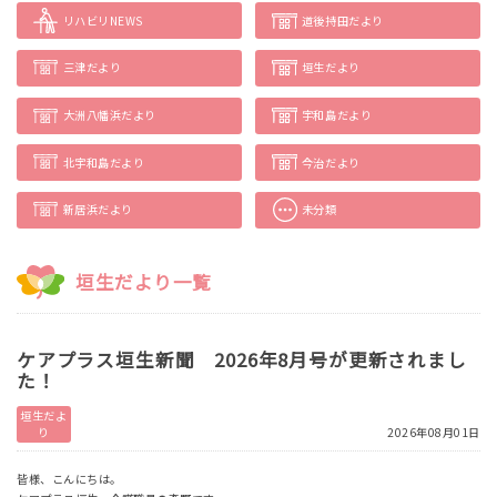
リハビリNEWS
道後持田だより
三津だより
垣生だより
大洲八幡浜だより
宇和島だより
北宇和島だより
今治だより
新居浜だより
未分類
垣生だより一覧
ケアプラス垣生新聞 2026年8月号が更新されまし
た！
垣生だよ
り
2026年08月01日
皆様、こんにちは。