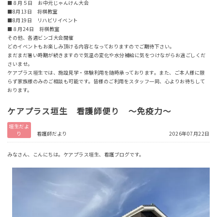
■８月５日 お中元じゃんけん大会
■8月13日 将棋教室
■8月19日 リハビリイベント
■８月24日 将棋教室
その他、各週ビンゴ大会開催
どのイベントもお楽しみ頂ける内容となっておりますのでご期待下さい。
まだまだ暑い時期が続きますので気温の変化や水分補給に気をつけながらお過ごしくだ
さいませ。
ケアプラス垣生では、施設見学・体験利用を随時承っております。また、ご本人様に限
らず家族様のみのご相談も可能です。皆様のご利用をスタッフ一同、心よりお待ちして
おります。
ケアプラス垣生 看護師便り ～免疫力～
垣生だよ
り
看護師だより
2026年07月22日
みなさん、こんにちは。ケアプラス垣生、看護ブログです。