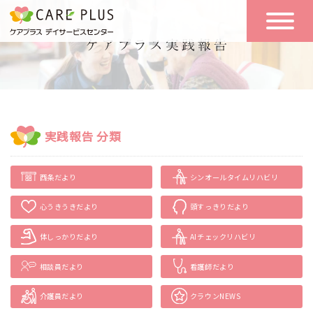
こんな方に
一日の流れ
おすすめ
施設のご案内
一日体験
実践報告 分類
空き状況
西条だより
シンオールタイムリハビリ
実践報告
NEWS
心うきうきだより
頭すっきりだより
体しっかりだより
AIチェックリハビリ
リクルート
相談員だより
看護師だより
お問い合わせ
介護員だより
クラウンNEWS
体験希望