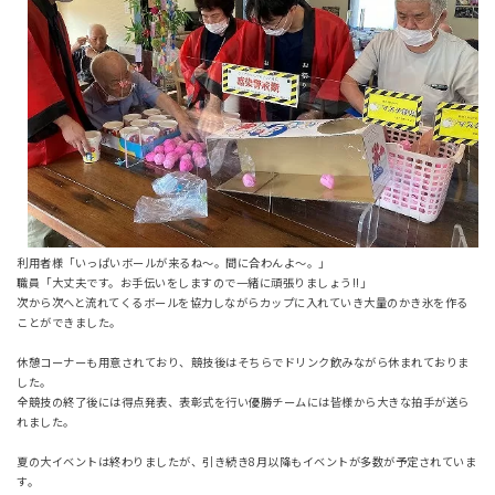
利用者様「いっぱいボールが来るね～。間に合わんよ～。」
職員「大丈夫です。お手伝いをしますので一緒に頑張りましょう!!」
次から次へと流れてくるボールを協力しながらカップに入れていき大量のかき氷を作る
ことができました。
休憩コーナーも用意されており、競技後はそちらでドリンク飲みながら休まれておりま
した。
全競技の終了後には得点発表、表彰式を行い優勝チームには皆様から大きな拍手が送ら
れました。
夏の大イベントは終わりましたが、引き続き8月以降もイベントが多数が予定されていま
す。