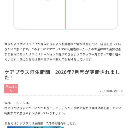
今後もより良いリハビリが提供できるよう利用者様と情報共有を行い、経過を追ってい
きたいと思います。このようにケアプラスでは利用者様一人一人の生活課題や姿勢改善
など悩みにあったリハビリテーションが提供できるようスタッフ一丸となって取り組ん
でいます！気になる方は是非見学や体験利用をお持ちしています！
ケアプラス垣生新聞 2026年7月号が更新されまし
た！
垣生だよ
り
2026年07月01日
皆様、こんにちは。
雨の日が続きますが、いかがお過ごしでしょうか？季節の変わり目は体調を崩しやすい
時期なので崩さぬよう頑張っていきましょう。
それではケアプラス垣生新聞 7月号の紹介をします。