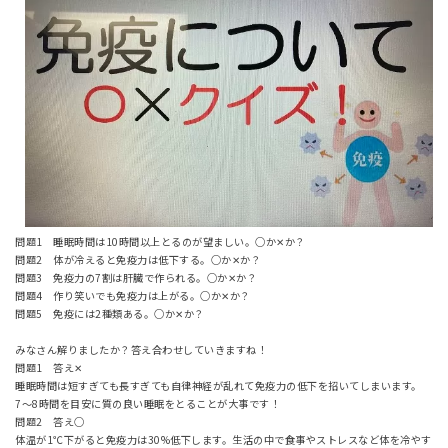
問題1 睡眠時間は10時間以上とるのが望ましい。○か✕か？
問題2 体が冷えると免疫力は低下する。○か✕か？
問題3 免疫力の7割は肝臓で作られる。○か✕か？
問題4 作り笑いでも免疫力は上がる。○か✕か？
問題5 免疫には2種類ある。○か✕か？
みなさん解りましたか？答え合わせしていきますね！
問題1 答え✕
睡眠時間は短すぎても長すぎても自律神経が乱れて免疫力の低下を招いてしまいます。
7〜8時間を目安に質の良い睡眠をとることが大事です！
問題2 答え○
体温が1℃下がると免疫力は30%低下します。生活の中で食事やストレスなど体を冷やす