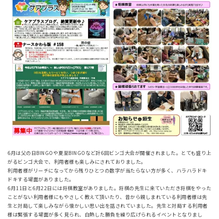
6月は父の日BINGOや夏至BINGOなど計6回ビンゴ大会が開催されました。とても盛り上
がるビンゴ大会で、利用者様も楽しみにされておりました。
利用者様がリーチになってから残りひとつの数字が当たらない方が多く、ハラハラドキ
ドキする場面がありました。
6月11日と6月22日には将棋教室がありました。将棋の先生に来ていただき将棋をやった
ことがない利用者様にもやさしく教えて頂いたり、昔から親しまれている利用者様は先
生と対局して楽しみながら懐かしい思い出を話されていました。先生と対局する利用者
様は緊張する場面が多く見られ、白熱した勝負を繰り広げられるイベントとなりまし