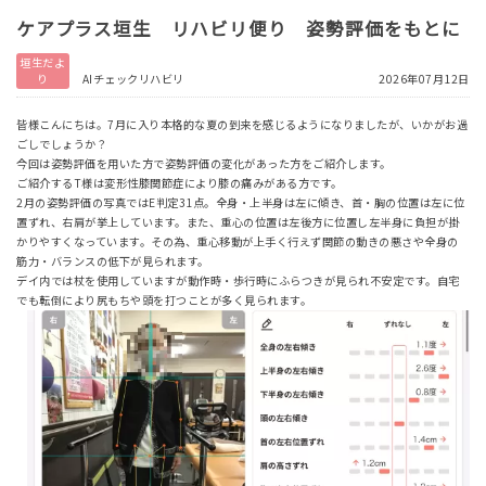
ケアプラス垣生 リハビリ便り 姿勢評価をもとに
垣生だよ
り
AIチェックリハビリ
2026年07月12日
皆様こんにちは。7月に入り本格的な夏の到来を感じるようになりましたが、いかがお過
ごしでしょうか？
今回は姿勢評価を用いた方で姿勢評価の変化があった方をご紹介します。
ご紹介するT様は変形性膝関節症により膝の痛みがある方です。
2月の姿勢評価の写真ではE判定31点。全身・上半身は左に傾き、首・胸の位置は左に位
置ずれ、右肩が挙上しています。また、重心の位置は左後方に位置し左半身に負担が掛
かりやすくなっています。その為、重心移動が上手く行えず関節の動きの悪さや全身の
筋力・バランスの低下が見られます。
デイ内では杖を使用していますが動作時・歩行時にふらつきが見られ不安定です。自宅
でも転倒により尻もちや頭を打つことが多く見られます。