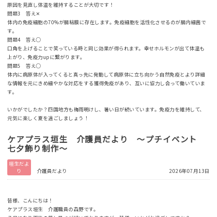
原因を見直し体温を維持することが大切です！
問題3 答え✕
体内の免疫細胞の70%が腸粘膜に存在します。免疫細胞を活性化させるのが腸内細菌で
す。
問題4 答え○
口角を上げることで笑っている時と同じ効果が得られます。幸せホルモンが出て体温も
上がり、免疫力upに繋がります。
問題5 答え○
体内に病原体が入ってくると真っ先に発動して病原体に立ち向かう自然免疫とより詳細
な情報を元にきめ細やかな対応をする獲得免疫があり、互いに協力し合って働いていま
す。
いかがでしたか？四国地方も梅雨明けし、暑い日が続いています。免疫力を維持して、
元気に楽しく夏を過ごしましょう！
ケアプラス垣生 介護員だより ～プチイベント
七夕飾り制作～
垣生だよ
り
介護員だより
2026年07月13日
皆様、こんにちは！
ケアプラス垣生 介護職員の森野です。