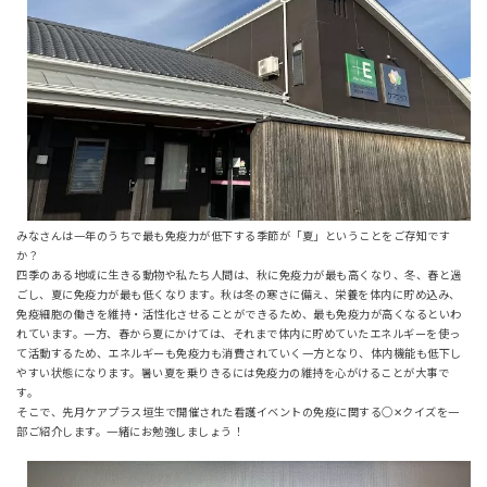
みなさんは一年のうちで最も免疫力が低下する季節が「夏」ということをご存知です
か？
四季のある地域に生きる動物や私たち人間は、秋に免疫力が最も高くなり、冬、春と過
ごし、夏に免疫力が最も低くなります。秋は冬の寒さに備え、栄養を体内に貯め込み、
免疫細胞の働きを維持・活性化させることができるため、最も免疫力が高くなるといわ
れています。一方、春から夏にかけては、それまで体内に貯めていたエネルギーを使っ
て活動するため、エネルギーも免疫力も消費されていく一方となり、体内機能も低下し
やすい状態になります。暑い夏を乗りきるには免疫力の維持を心がけることが大事で
す。
そこで、先月ケアプラス垣生で開催された看護イベントの免疫に関する○✕クイズを一
部ご紹介します。一緒にお勉強しましょう！