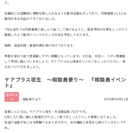
た。
日曜日には定期的に季節を感じられるような創作活動も行っており、利用者様1人1人の
個性のある作品ができておりました。
7月も垣生では利用者様に楽しんで過ごして頂けるように、感染予防の対策をしっかりと
徹底した上で創作イベントやビンゴ大会を予定しております。
随時、追加利用・振替利用を受け付けております。
季節の変わり目で体調崩しやすい時期となっています。その為、手洗い、うがい等徹底
して予防に励んでいきましょう。ケアプラスの心頭体のリハビリをしっかりと行い、体
力をつけて行きましょう。
ケアプラス垣生 ～相談員便り～ 『相談員イベン
ト』
垣生だよ
り
相談員だより
2026年06月17日
皆様こんにちは。ケアプラス垣生・生活相談員ブログです。
6月に入り雨に濡れた紫陽花がやさしく色づきしっとりとした季節になりました。
気温や湿度が気になる時期でもありますので、水分補給と休息を心掛けていきたいです
ね。