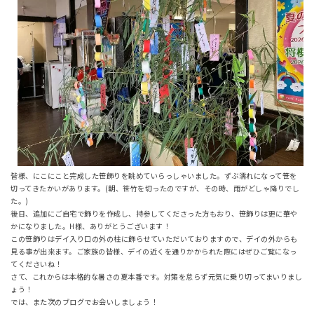
皆様、にこにこと完成した笹飾りを眺めていらっしゃいました。ずぶ濡れになって笹を
切ってきたかいがあります。(朝、笹竹を切ったのですが、その時、雨がどしゃ降りでし
た。)
後日、追加にご自宅で飾りを作成し、持参してくださった方もおり、笹飾りは更に華や
かになりました。H様、ありがとうございます！
この笹飾りはデイ入り口の外の柱に飾らせていただいておりますので、デイの外からも
見る事が出来ます。ご家族の皆様、デイの近くを通りかかられた際にはぜひご覧になっ
てくださいね！
さて、これからは本格的な暑さの夏本番です。対策を怠らず元気に乗り切ってまいりまし
ょう！
では、また次のブログでお会いしましょう！