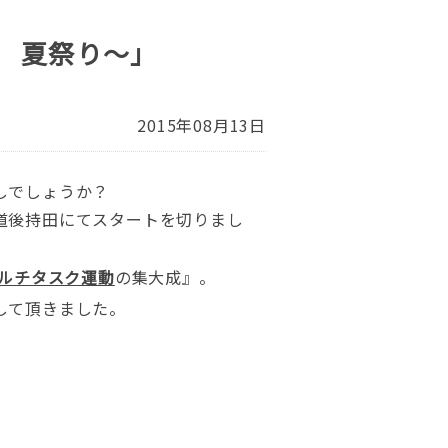
 夏祭り～」
2015年08月13日
しでしょうか？
道後持田にてスタートを切りまし
ルチタスク運動
の集大成』。
して頂きました。