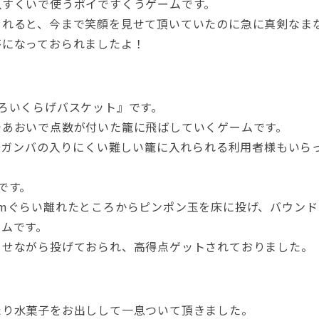
魚すくいで使うポイですくうゲームです。
られると、今まで笑顔を見せて頂いていたのに急に真剣なま
杯になっておられましたよ！
ろいくらげバスケット』です。
であおいで点数が付いた籠に飛ばしていくゲームです。
00ガンバの入りにくい難しい籠に入れられる利用者様もいら
です。
2mぐらい離れたところからピンポン玉を床に投げ、バウン
ームです。
させながら投げておられ、高得点ゲットされておりました。
たり水菓子をお出しして一息ついて頂きました。