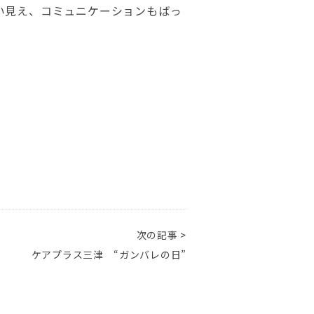
い見え、コミュニケーションもばっ
次の記事 >
ケアプラス三津 “ガンバレの日”