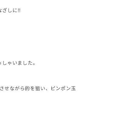
なざしに‼
っしゃいました。
ドさせながら的を狙い、ピンポン玉