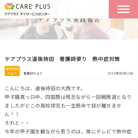
こんな方に
一日の流れ
おすすめ
施設のご案内
一日体験
ケアプラス道後持田 看護師便り 熱中症対策
空き状況
道後持田
だより
看護師だより
2015年08月13日
実践報告
NEWS
こんにちは、道後持田の大西です。
甲子園真っ只中、四国勢は残念ながら一回戦敗退となり
ましたがどこの高校球児も一生懸命で目が離せませ
リクルート
ん！！
それと・・
お問い合わせ
今年の甲子園を観ながら思うのは、常にテレビで熱中症
体験希望