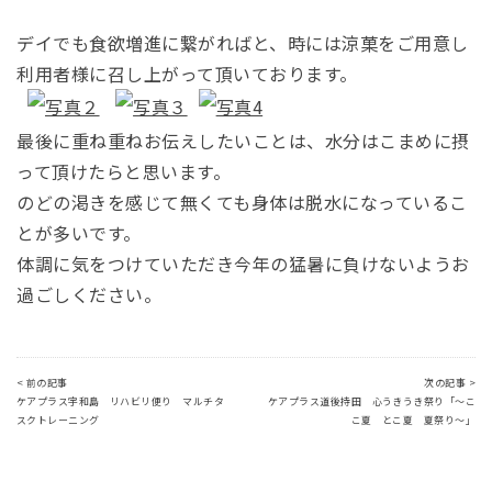
デイでも食欲増進に繋がればと、時には涼菓をご用意し
利用者様に召し上がって頂いております。
最後に重ね重ねお伝えしたいことは、水分はこまめに摂
って頂けたらと思います。
のどの渇きを感じて無くても身体は脱水になっているこ
とが多いです。
体調に気をつけていただき今年の猛暑に負けないようお
過ごしください。
< 前の記事
次の記事 >
ケアプラス宇和島 リハビリ便り マルチタ
ケアプラス道後持田 心うきうき祭り「～こ
スクトレーニング
こ夏 とこ夏 夏祭り～」