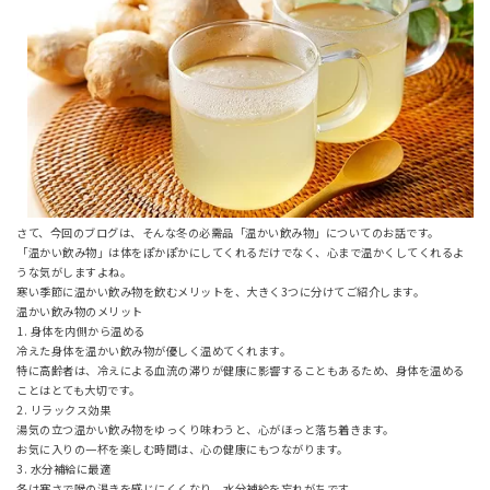
さて、今回のブログは、そんな冬の必需品「温かい飲み物」についてのお話です。
「温かい飲み物」は体をぽかぽかにしてくれるだけでなく、心まで温かくしてくれるよ
うな気がしますよね。
寒い季節に温かい飲み物を飲むメリットを、大きく3つに分けてご紹介します。
温かい飲み物のメリット
1. 身体を内側から温める
冷えた身体を温かい飲み物が優しく温めてくれます。
特に高齢者は、冷えによる血流の滞りが健康に影響することもあるため、身体を温める
ことはとても大切です。
2. リラックス効果
湯気の立つ温かい飲み物をゆっくり味わうと、心がほっと落ち着きます。
お気に入りの一杯を楽しむ時間は、心の健康にもつながります。
3. 水分補給に最適
冬は寒さで喉の渇きを感じにくくなり、水分補給を忘れがちです。