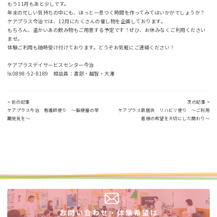
もう11月もあと少しです。
年末の忙しい気持ちの中にも、ほっと一息つく時間を作ってみてはいかがでしょうか？
ケアプラス今治では、12月にたくさんの催し物を企画しております。
もちろん、温かいあの飲み物もご用意する予定です！ぜひ、お休みなくご利用ください
ませ。
体験ご利用も随時受け付けております。どうぞお気軽にご連絡ください！
ケアプラスデイサービスセンター今治
℡0898-52-8189 相談員：渡部・越智・大澤
< 前の記事
次の記事 >
ケアプラス今治 看護師便り ～脳梗塞の早
ケアプラス新居浜 リハビリ便り ～ご利用
期発見を～
者様の希望を大切にした関わり～