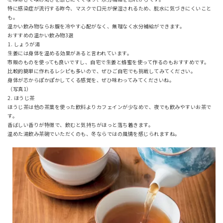
特に感染症が流行する昨今、マスクで口元が保湿されるため、脱水に気づきにくいこと
も。
温かい飲み物ならお腹を冷やす心配がなく、無理なく水分補給ができます。
おすすめの温かい飲み物3選
1. しょうが湯
生姜には身体を温める効果があると言われています。
市販のものを使っても良いですし、自宅で生姜と蜂蜜を使って作るのもおすすめです。
比較的簡単に作れるレシピも多いので、ぜひご自宅でも挑戦してみてください。
身体が芯からぽかぽかしてくる感覚を、ぜひ味わってみてくださいね。
（写真1）
2. ほうじ茶
ほうじ茶は他の茶葉を使った飲料よりカフェインが少なめで、夜でも飲みやすいお茶で
す。
香ばしい香りが特徴で、飲むと気持ちがほっと落ち着きます。
温めた湯飲み茶碗でいただくのも、冬ならではの風情を感じられますね。