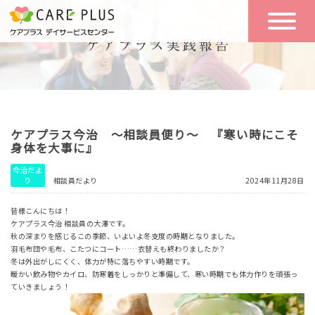
こんな方に
一日の流れ
おすすめ
施設のご案内
一日体験
ケアプラス今治 ～相談員便り～ 『寒い時にこそ
空き状況
身体を大事に』
今治だよ
り
相談員だより
2024年11月28日
実践報告
NEWS
皆様こんにちは！
ケアプラス今治 相談員の大澤です。
秋の深まりを感じるこの季節、いよいよ冬支度の時期となりました。
リクルート
羽毛布団や毛布、こたつにコート……衣替えも終わりましたか？
冬は外出がしにくく、体力が特に落ちやすい時期です。
暖かい飲み物やカイロ、防寒着をしっかりと準備して、寒い時期でも体力作りを頑張っ
ていきましょう！
お問い合わせ
体験希望