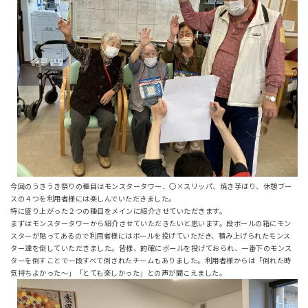
今回のうきうき祭りの種目はモンスタータワー、〇×スリッパ、焼き芋ほり、休憩ブー
スの４つを利用者様には楽しんでいただきました。
特に盛り上がった２つの種目をメインに紹介させていただきます。
まずはモンスタータワーから紹介させていただきたいと思います。段ボールの箱にモン
スターが貼ってあるので利用者様にはボールを投げていただき、積み上げられたモンス
ター達を倒していただきました。皆様、的確にボールを投げておられ、一番下のモンス
ターを倒すことで一段すべて倒されたチームもありました。利用者様からは「倒れた時
気持ちよかった～」「とても楽しかった」との声が聞こえました。