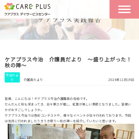
こんな方に
一日の流れ
おすすめ
施設のご案内
一日体験
ケアプラス今治 介護員だより ～盛り上がった！
空き状況
秋の陣～
今治だよ
り
介護員だより
2024年11月19日
実践報告
NEWS
皆様、こんにちは！ケアプラス今治介護職員の佐伯です。
だんだんと秋も深まってき、日々寒さが増し、紅葉が美しい季節となりました。皆様い
リクルート
かがおすごしでしょうか。
ケアプラス今治では色彩コンテストや、様々なイベントが日々行われております。今回
は先月に行われましたうきうき祭り～秋の陣～を紹介していたいと思います。
お問い合わせ
体験希望