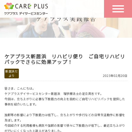
こんな方に
一日の流れ
おすすめ
施設のご案内
一日体験
ケアプラス新居浜 リハビリ便り ご自宅リハビリ
空き状況
パックでさらに効果アップ！
新居浜だ
より
2023年02月20日
実践報告
NEWS
皆さま、こんにちは。
ケアプラスデイサービスセンター新居浜 理学療法士の足立斉志です。
今回は、立ち上がりに必要な下肢筋力の向上を目的にご自宅リハビリパックを提供した
リクルート
事例を紹介いたします。
加齢等の影響により下肢筋力は低下し、立ち上がりや歩行などの日常生活動作に影響を
及ぼします。
お問い合わせ
今回紹介する利用者様も病気や加齢の影響で徐々に下肢筋力が低下し、最近立ち上がり
体験希望
が行いにくくなったと訴えがありました。