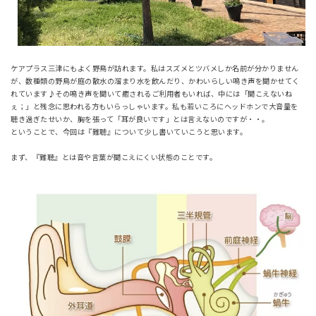
ケアプラス三津にもよく野鳥が訪れます。私はスズメとツバメしか名前が分かりません
が、数種類の野鳥が庭の散水の溜まり水を飲んだり、かわいらしい鳴き声を聞かせてく
れています♪その鳴き声を聞いて癒されるご利用者もいれば、中には「聞こえないね
ぇ；」と残念に思われる方もいらっしゃいます。私も若いころにヘッドホンで大音量を
聴き過ぎたせいか、胸を張って「耳が良いです」とは言えないのですが・・。
ということで、今回は『難聴』について少し書いていこうと思います。
まず、『難聴』とは音や言葉が聞こえにくい状態のことです。