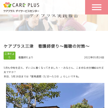
こんな方に
一日の流れ
おすすめ
施設のご案内
一日体験
ケアプラス三津 看護師便り～難聴の対策～
空き状況
三津だよ
り
看護師だより
2022年05月16日
実践報告
NEWS
5月も中旬を迎え、ずいぶん暑くなってきました・・みなさん、こまめな水分補給は大丈
夫ですか？
本日、5月16日までは『愛鳥週間（5/10～5/16）』らしいですね。
リクルート
お問い合わせ
体験希望