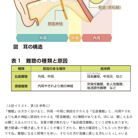
（上記イラスト、表1を参考に）
『難聴』は大きく分けると、外耳・中耳に原因をかかえる『伝音難聴』と、内耳やそれ
よりも奥の神経に原因をかかえる『感音難聴』の2種類があります。中には、聞こえるの
は聞こえるんだけども、言葉が聞き取れない『後迷路性難聴』という状態もあります。
聞き間違いや聞き返しをすることが増えてきたら、聴力の確認をしてもらった方が良い
ですね。難聴になると耳鳴りを伴い、そちらの方が苦痛に感じる方もいらっしゃいま