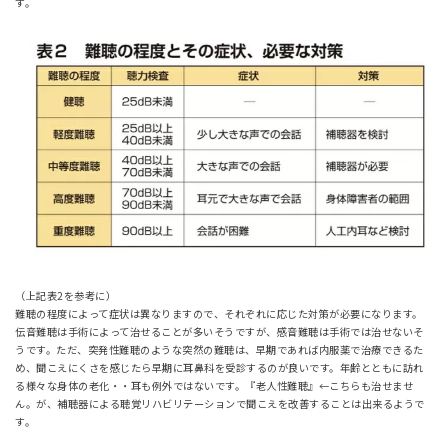
す。
（上記表2を参考に）
難聴の程度によって症状は異なりますので、それぞれに応じた対策が必要になります。
伝音難聴は手術によって治せることが多いそうですが、感音難聴は手術では治せないそ
うです。ただ、突発性難聴のような突然の難聴は、早期であれば内服薬で治療できるた
め、聞こえにくさを感じたら早期に耳鼻科を受診するのが良いです。年齢とともに訪れ
る様々な身体の老化・・耳も例外ではないです。『老人性難聴』←こちらも治せませ
ん。が、補聴器による聴覚リハビリテーションで聞こえを改善することは出来るようで
す。