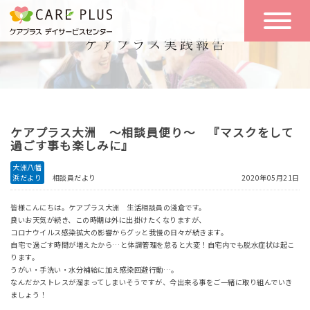
こんな方に
一日の流れ
おすすめ
施設のご案内
一日体験
ケアプラス大洲 ～相談員便り～ 『マスクをして
空き状況
過ごす事も楽しみに』
大洲八幡
浜だより
相談員だより
2020年05月21日
実践報告
NEWS
皆様こんにちは。ケアプラス大洲 生活相談員の淺倉です。
良いお天気が続き、この時期は外に出掛けたくなりますが、
コロナウイルス感染拡大の影響からグッと我慢の日々が続きます。
リクルート
自宅で過ごす時間が増えたから…と体調管理を怠ると大変！自宅内でも脱水症状は起こ
ります。
うがい・手洗い・水分補給に加え感染回避行動…。
なんだかストレスが溜まってしまいそうですが、今出来る事をご一緒に取り組んでいき
お問い合わせ
ましょう！
体験希望