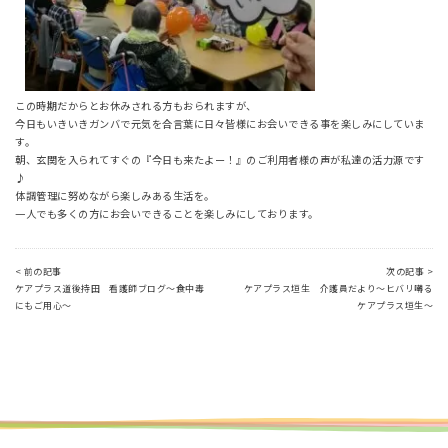
この時期だからとお休みされる方もおられますが、
今日もいきいきガンバで元気を合言葉に日々皆様にお会いできる事を楽しみにしていま
す。
朝、玄関を入られてすぐの『今日も来たよー！』のご利用者様の声が私達の活力源です
♪
体調管理に努めながら楽しみある生活を。
一人でも多くの方にお会いできることを楽しみにしております。
< 前の記事
次の記事 >
ケアプラス道後持田 看護師ブログ～食中毒
ケアプラス垣生 介護員だより～ヒバリ囀る
にもご用心～
ケアプラス垣生～