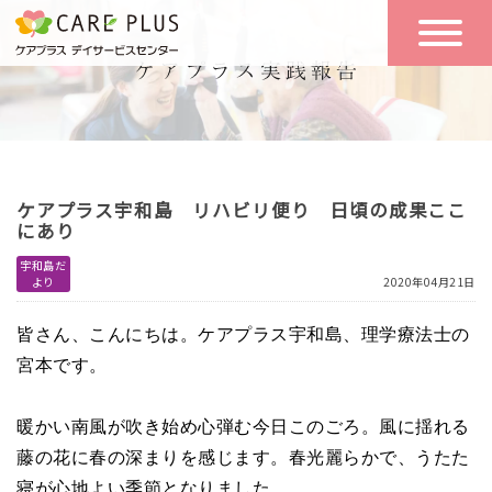
こんな方に
一日の流れ
おすすめ
施設のご案内
一日体験
ケアプラス宇和島 リハビリ便り 日頃の成果ここ
空き状況
にあり
宇和島だ
より
2020年04月21日
実践報告
NEWS
皆さん、こんにちは。ケアプラス宇和島、理学療法士の
宮本です。
リクルート
暖かい南風が吹き始め心弾む今日このごろ。風に揺れる
藤の花に春の深まりを感じます。春光麗らかで、うたた
お問い合わせ
体験希望
寝が心地よい季節となりました。