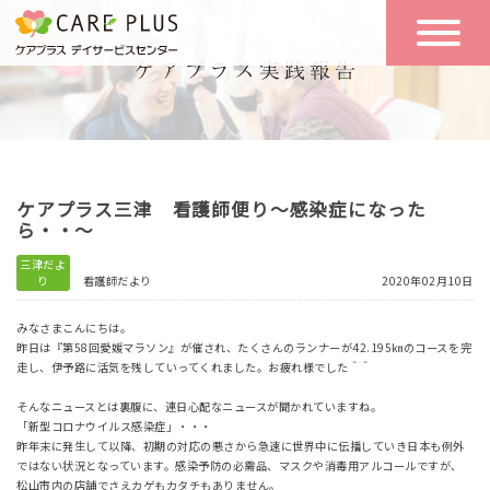
こんな方に
一日の流れ
おすすめ
施設のご案内
一日体験
ケアプラス三津 看護師便り～感染症になった
空き状況
ら・・～
三津だよ
り
看護師だより
2020年02月10日
実践報告
NEWS
みなさまこんにちは。
昨日は『第58回愛媛マラソン』が催され、たくさんのランナーが42.195㎞のコースを完
走し、伊予路に活気を残していってくれました。お疲れ様でした＾＾
リクルート
そんなニュースとは裏腹に、連日心配なニュースが聞かれていますね。
「新型コロナウイルス感染症」・・・
昨年末に発生して以降、初期の対応の悪さから急速に世界中に伝播していき日本も例外
お問い合わせ
ではない状況となっています。感染予防の必需品、マスクや消毒用アルコールですが、
体験希望
松山市内の店舗でさえカゲもカタチもありません。