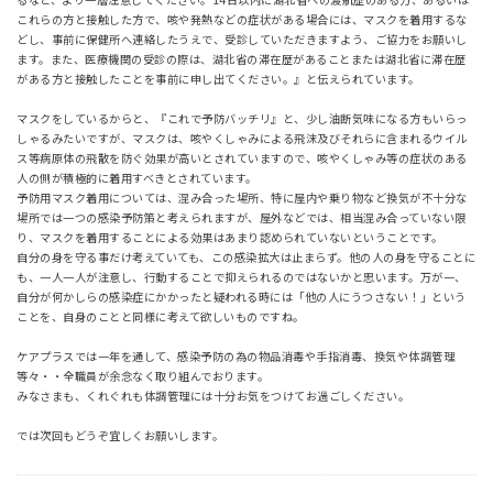
これらの方と接触した方で、咳や発熱などの症状がある場合には、マスクを着用するな
どし、事前に保健所へ連絡したうえで、受診していただきますよう、ご協力をお願いし
ます。また、医療機関の受診の際は、湖北省の滞在歴があることまたは湖北省に滞在歴
がある方と接触したことを事前に申し出てください。』と伝えられています。
マスクをしているからと、『これで予防バッチリ』と、少し油断気味になる方もいらっ
しゃるみたいですが、マスクは、咳やくしゃみによる飛沫及びそれらに含まれるウイル
ス等病原体の飛散を防ぐ効果が高いとされていますので、咳やくしゃみ等の症状のある
人の側が積極的に着用すべきとされています。
予防用マスク着用については、混み合った場所、特に屋内や乗り物など換気が不十分な
場所では一つの感染予防策と考えられますが、屋外などでは、相当混み合っていない限
り、マスクを着用することによる効果はあまり認められていないということです。
自分の身を守る事だけ考えていても、この感染拡大は止まらず。他の人の身を守ることに
も、一人一人が注意し、行動することで抑えられるのではないかと思います。万が一、
自分が何かしらの感染症にかかったと疑われる時には「他の人にうつさない！」という
ことを、自身のことと同様に考えて欲しいものですね。
ケアプラスでは一年を通して、感染予防の為の物品消毒や手指消毒、換気や体調管理
等々・・全職員が余念なく取り組んでおります。
みなさまも、くれぐれも体調管理には十分お気をつけてお過ごしください。
では次回もどうぞ宜しくお願いします。