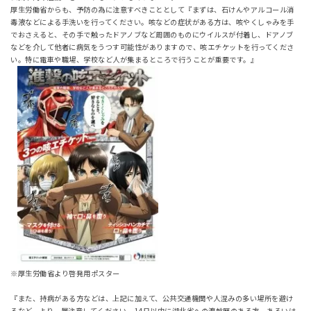
厚生労働省からも、予防の為に注意すべきこととして『まずは、石けんやアルコール消
毒液などによる手洗いを行ってください。咳などの症状がある方は、咳やくしゃみを手
でおさえると、その手で触ったドアノブなど周囲のものにウイルスが付着し、ドアノブ
などを介して他者に病気をうつす可能性がありますので、咳エチケットを行ってくださ
い。特に電車や職場、学校など人が集まるところで行うことが重要です。』
※厚生労働省より啓発用ポスター
『また、持病がある方などは、上記に加えて、公共交通機関や人混みの多い場所を避け
るなど、より一層注意してください。14日以内に湖北省への渡航歴のある方、あるいは