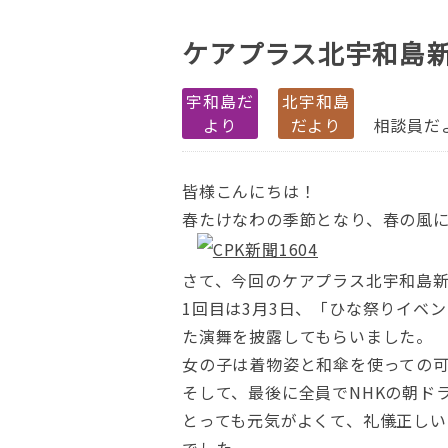
ケアプラス北宇和島新
宇和島だ
北宇和島
より
だより
相談員だ
皆様こんにちは！
春たけなわの季節となり、春の風
さて、今回のケアプラス北宇和島
1回目は3月3日、「ひな祭りイベ
た演舞を披露してもらいました。
女の子は着物姿と和傘を使っての
そして、最後に全員でNHKの朝ド
とっても元気がよくて、礼儀正しい