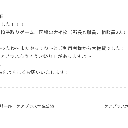
日
ました！！！
、椅子取りゲーム、因縁の大相撲（所長と職員、相談員2人
かったわ～またやってね～とご利用者様から大絶賛でした！
ケアプラス心うきうき祭り」がありますよ～
ね！
島をよろしくお願いいたします！
古城一座 ケアプラス垣生公演
ケアプラス