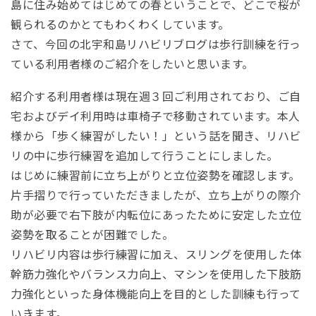
島に住み始めてはじめての春ということで、どこで桜が
観られるのかとてもわくわくしています。
さて、今回の北宇和島リハビリブログは歩行訓練を行っ
ている利用者様のご紹介をしたいと思います。
紹介する利用者様は現在週３回ご利用されており、ご自
宅およびデイ利用時は車椅子で移動されています。本人
様から「歩く練習がしたい！」という話を聞き、リハビ
リの中に歩行練習を追加して行うことにしました。
はじめに練習前に立ち上がりと立位姿勢を確認します。
片手摺りで行っていただきましたが、立ち上がりの際介
助が必要で右下肢が内転位にあったために安定した立位
姿勢を取ることが困難でした。
リハビリ内容は歩行練習に加え、スリングを使用した体
幹筋力強化やバランス力向上、マシンを使用した下肢筋
力強化といった身体機能向上を目的とした訓練も行って
いきます。