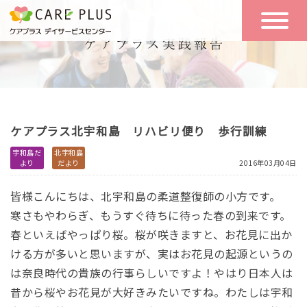
こんな方に
一日の流れ
おすすめ
施設のご案内
一日体験
ケアプラス北宇和島 リハビリ便り 歩行訓練
空き状況
宇和島だ
北宇和島
より
だより
2016年03月04日
実践報告
NEWS
皆様こんにちは、北宇和島の柔道整復師の小方です。
寒さもやわらぎ、もうすぐ待ちに待った春の到来です。
春といえばやっぱり桜。桜が咲きますと、お花見に出か
リクルート
ける方が多いと思いますが、実はお花見の起源というの
は奈良時代の貴族の行事らしいですよ！やはり日本人は
お問い合わせ
昔から桜やお花見が大好きみたいですね。わたしは宇和
体験希望