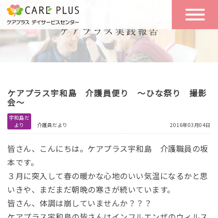
こんな方に
一日の流れ
おすすめ
施設のご案内
一日体験
ケアプラス宇和島 介護員便り ～ひな祭り 撮影
空き状況
会～
宇和島だ
より
介護員だより
2016年03月04日
実践報告
NEWS
皆さん、こんにちは。ケアプラス宇和島 介護職員の坂
本です。
リクルート
３月に突入して春の暖かな心地のいい気温になるかと思
いきや、まだまだ朝晩の寒さが続いています。
皆さん、体調は崩していませんか？？？
お問い合わせ
体験希望
ケアプラス宇和島の皆さんはインフルエンザのウィルス