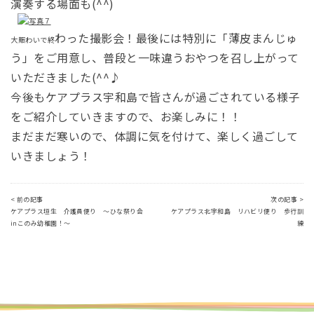
演奏する場面も(^^)
わった撮影会！最後には特別に「薄皮まんじゅ
大賑わいで終
う」をご用意し、普段と一味違うおやつを召し上がって
いただきました(^^♪
今後もケアプラス宇和島で皆さんが過ごされている様子
をご紹介していきますので、お楽しみに！！
まだまだ寒いので、体調に気を付けて、楽しく過ごして
いきましょう！
< 前の記事
次の記事 >
ケアプラス垣生 介護員便り ～ひな祭り会
ケアプラス北宇和島 リハビリ便り 歩行訓
inこのみ幼稚園！～
練