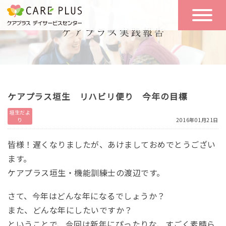
こんな方に
一日の流れ
おすすめ
施設のご案内
一日体験
ケアプラス垣生 リハビリ便り 今年の目標
空き状況
垣生だよ
り
2016年01月21日
実践報告
NEWS
皆様！遅くなりましたが、あけましておめでとうござい
ます。
ケアプラス垣生・機能訓練士の渡辺です。
リクルート
さて、今年はどんな年になるでしょうか？
また、どんな年にしたいですか？
お問い合わせ
体験希望
ということで、今回は新年にぴったりな、すごく素晴ら