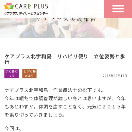
こんな方に
一日の流れ
おすすめ
施設のご案内
一日体験
ケアプラス北宇和島 リハビリ便り 立位姿勢と歩
空き状況
行
宇和島だ
北宇和島
より
だより
2015年12月17日
実践報告
NEWS
ケアプラス北宇和島 作業療法士の松下です。
今年は暖冬で体調管理が難しい冬とは思いますが、今年
リクルート
もあとわずか。体調を崩すことなく、元気に２０１５年
を乗り切っていきましょう。
お問い合わせ
今回は、
体験希望