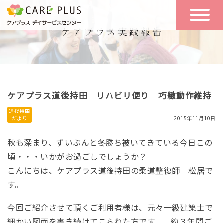
こんな方に
一日の流れ
おすすめ
施設のご案内
一日体験
ケアプラス道後持田 リハビリ便り 巧緻動作維持
空き状況
道後持田
だより
2015年11月10日
実践報告
NEWS
秋も深まり、ずいぶんと冬勝ち被いてきている今日この
頃・・・いかがお過ごしでしょうか？
こんにちは、ケアプラス道後持田の柔道整復師 松居で
リクルート
す。
今回ご紹介させて頂くご利用者様は、元々一級建築士で
お問い合わせ
体験希望
細かい図面を書き続けてこられた方です。 約３年間ご