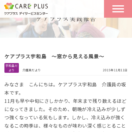
こんな方に
一日の流れ
おすすめ
施設のご案内
一日体験
ケアプラス宇和島 ～窓から見える風景～
空き状況
宇和島だ
より
介護員だより
2015年11月11日
実践報告
NEWS
みなさま
こんにちは。ケアプラス宇和島 介護員の坂
本です。
11月も早や中旬にさしかかり、年末まで残り数えるほど
リクルート
になってきました。そのため、朝晩が冷え込みが少しず
つ強くなっている気もします。しかし、冷え込みが強く
お問い合わせ
なるこの時季は、様々なものが味わい深く感じとること
体験希望