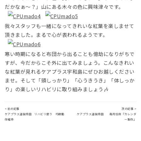
だかなぁ～？」山にある木々の色に興味津々です。
我々スタッフも一緒になってきれいな紅葉を楽しませて
頂きました。まるで心が表われるようです。
寒い時期になると布団から出ることも億劫になりがちで
すが、今だからこそ外に出てみましょう。こんなきれい
な紅葉が見れるケアプラス宇和島にぜひお越しください
ませ。そして「頭しっかり」「心うきうき」「体しっか
り」の楽しいリハビリに取り組みましょう🎶
< 前の記事
次の記事 >
ケアプラス道後持田 リハビリ便り 巧緻動
ケアプラス道後持田 毎月恒例『カレンダ
作維持
ー製作』