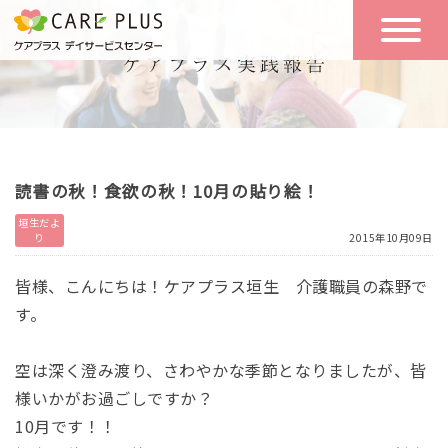
こんな方に
一日の流れ
おすすめ
施設のご案内
一日体験
読書の秋！食欲の秋！10月の貼り絵！
空き状況
垣生だよ
り
2015年10月09日
実践報告
NEWS
皆様、こんにちは！ケアプラス垣生 介護職員の森野で
す。
リクルート
空は深く澄み渡り、さわやかな季節となりましたが、皆
様いかがお過ごしですか？
お問い合わせ
10月です！！
体験希望