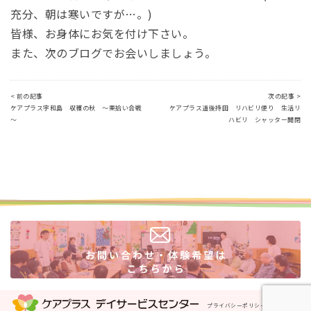
充分、朝は寒いですが…。)
皆様、お身体にお気を付け下さい。
また、次のブログでお会いしましょう。
< 前の記事
次の記事 >
ケアプラス宇和島 収穫の秋 ～栗拾い合戦
ケアプラス道後持田 リハビリ便り 生活リ
～
ハビリ シャッター開閉
プライバシーポリシー
運営会社