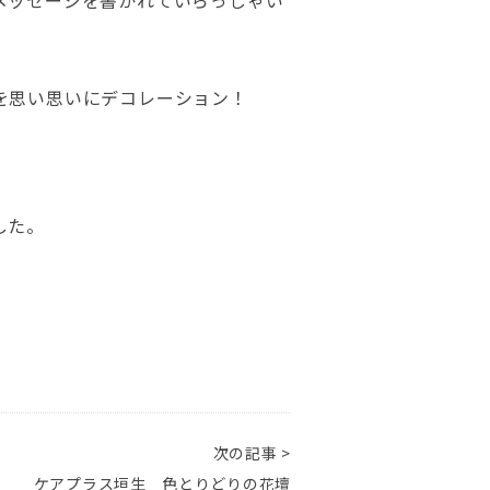
メッセージを書かれていらっしゃい
を思い思いにデコレーション！
した。
次の記事 >
ケアプラス垣生 色とりどりの花壇