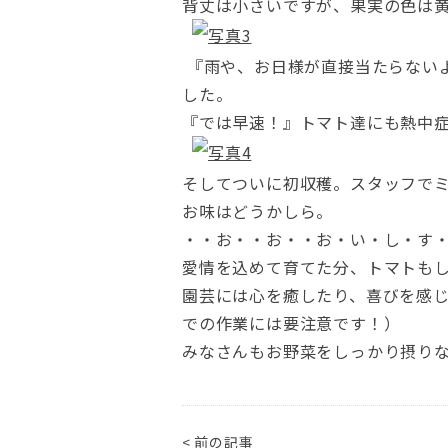
背丈は小さいですが、果実の色は
『雨や、お日様が直接当たらないよ
した。
『では早速！』トマト達にも熱中
そしてついに初収穫。スタッフで
お味はどうかしら。
・・お・・お・・お・い・し・す・
愛情を込めて育てた分、トマトも
園芸には心を癒したり、喜びを感
での作業には要注意です！）
みなさんもお野菜をしっかり摂り
< 前の記事