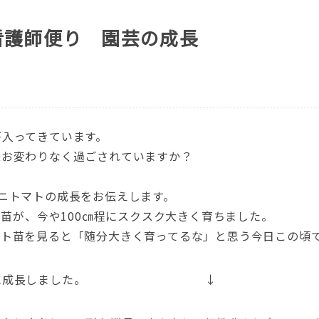
看護師便り 園芸の成長
が入ってきています。
様お変わりなく過ごされていますか？
ニトマトの成長をお伝えします。
ト苗が、今や100㎝程にスクスク大きく育ちました。
マト苗を見ると「随分大きく育ってるな」と思う今日この頃
真のように成長しました。 ↓