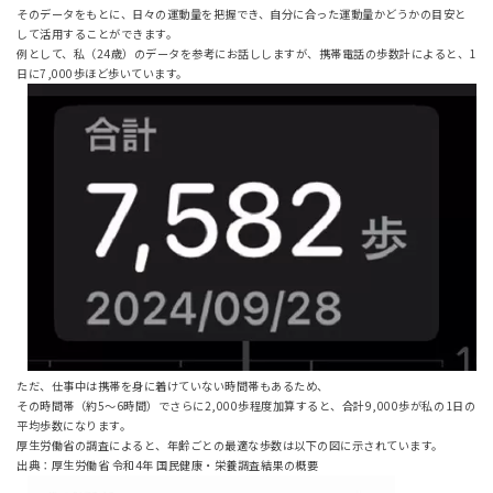
そのデータをもとに、日々の運動量を把握でき、自分に合った運動量かどうかの目安と
して活用することができます。
例として、私（24歳）のデータを参考にお話ししますが、携帯電話の歩数計によると、1
日に7,000歩ほど歩いています。
ただ、仕事中は携帯を身に着けていない時間帯もあるため、
その時間帯（約5〜6時間）でさらに2,000歩程度加算すると、合計9,000歩が私の1日の
平均歩数になります。
厚生労働省の調査によると、年齢ごとの最適な歩数は以下の図に示されています。
出典：厚生労働省 令和4年 国民健康・栄養調査結果の概要