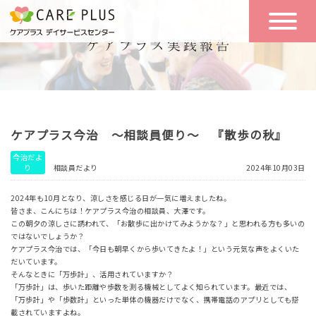
こんな方に
一日の流れ
おすすめ
施設のご案内
一日体験
ケアプラス今治 ～相談員便り～ 『散歩の秋』
空き状況
今治だよ
り
相談員だより
2024年10月03日
実践報告
NEWS
2024年も10月となり、涼しさを感じる日が一気に増えましたね。
皆さま、こんにちは！ケアプラス今治の相談員、大澤です。
この朝夕の涼しさに誘われて、「お散歩に出かけてみようかな？」と思われる方も多いの
ではないでしょうか？
リクルート
ケアプラス今治では、「今日も朝早くから歩いてきたよ！」という元気な声をよくいた
だいています。
そんなときに「万歩計」、活用されていますか？
「万歩計」は、歩いた距離や歩数を測る機械としてよく知られています。最近では、
お問い合わせ
「万歩計」や「歩数計」といった単体の機器だけでなく、携帯電話のアプリとしても搭
体験希望
載されていますよね。