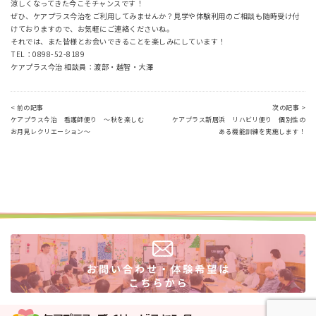
涼しくなってきた今こそチャンスです！
ぜひ、ケアプラス今治をご利用してみませんか？見学や体験利用のご相談も随時受け付
けておりますので、お気軽にご連絡くださいね。
それでは、また皆様とお会いできることを楽しみにしています！
TEL：0898-52-8189
ケアプラス今治 相談員：渡部・越智・大澤
< 前の記事
次の記事 >
ケアプラス今治 看護師便り ～秋を楽しむ
ケアプラス新居浜 リハビリ便り 個別性の
お月見レクリエーション～
ある機能訓練を実施します！