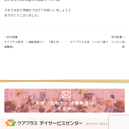
それではまた次回のブログでお会いしましょう♪
ありがとうございました。
< 前の記事
次の記事 >
ケアプラス垣生 ～相談員便り～ 『新入社
ケアプラス大洲 リハビリ便り リハビリ日
員職員』
和
プライバシーポリシー
運営会社