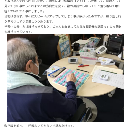
と取り組んでおられましたが、ご病気により感情のコントロールが難しく、課題として
見えてきた事からこれまでとは方向性を変え、数カ月前からゆっくりと落ち着いて取り
組んでいただく事にしました。
当初は慣れず、徐々にスピードがアップしてしまう事が多かったのですが、繰り返し行
う事で少しずつ定着しつつあります。
学習中の集中力は維持できており、ご本人も自覚しておられる部分の課題ですので意欲
も維持できています。
数字版を並べ、一呼吸おいてからいざ読み上げです。