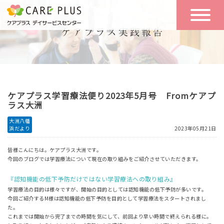
こんな方に
一日の流れ
おすすめ
施設のご案内
一日体験
ケアプラス学習療法便り2023年5月号 Fromケアプ
空き状況
ラス大洲
大洲八幡
浜だより
2023年05月21日
実践報告
NEWS
皆様こんにちは。ケアプラス大洲です。
今回のブログでは学習療法について現在の取り組みをご紹介させていただきます。
リクルート
『認知機能の低下予防だけではない学習療法への取り組み』
学習療法の目的は様々ですが、開始の目的としては認知機能の低下予防が多いです。
今回ご紹介するM様は認知機能の低下予防を目的として学習療法をスタートされまし
た。
お問い合わせ
これまでは開始から完了までの時間を気にして、前回より早い時間で終えられる様に。
体験希望