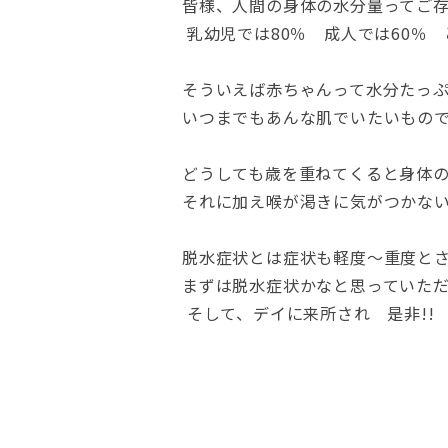
皆様、人間の身体の水分量ってご
乳幼児では80％ 成人では60％
そういえば赤ちゃんって水分たっ
いつまでもあんな肌でいたいもの
どうしても歳を重ねてくると身体
それに加え喉が渇きに気がつかな
脱水症状とは症状も軽度～重度と
まずは脱水症状かなと思っていた
そして、デイに来所され 是非!