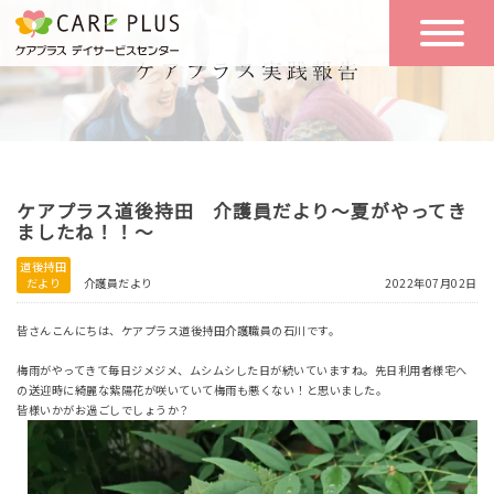
こんな方に
一日の流れ
おすすめ
施設のご案内
一日体験
ケアプラス道後持田 介護員だより～夏がやってき
空き状況
ましたね！！～
道後持田
だより
介護員だより
2022年07月02日
実践報告
NEWS
皆さんこんにちは、ケアプラス道後持田介護職員の石川です。
梅雨がやってきて毎日ジメジメ、ムシムシした日が続いていますね。先日利用者様宅へ
リクルート
の送迎時に綺麗な紫陽花が咲いていて梅雨も悪くない！と思いました。
皆様いかがお過ごしでしょうか？
お問い合わせ
体験希望