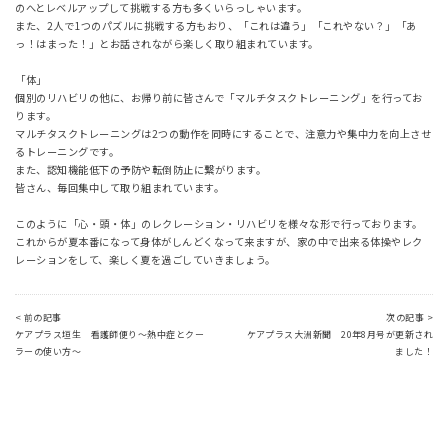
のへとレベルアップして挑戦する方も多くいらっしゃいます。
また、2人で1つのパズルに挑戦する方もおり、「これは違う」「これやない？」「あ
っ！はまった！」とお話されながら楽しく取り組まれています。
「体」
個別のリハビリの他に、お帰り前に皆さんで「マルチタスクトレーニング」を行ってお
ります。
マルチタスクトレーニングは2つの動作を同時にすることで、注意力や集中力を向上させ
るトレーニングです。
また、認知機能低下の予防や転倒防止に繋がります。
皆さん、毎回集中して取り組まれています。
このように「心・頭・体」のレクレーション・リハビリを様々な形で行っております。
これからが夏本番になって身体がしんどくなって来ますが、家の中で出来る体操やレク
レーションをして、楽しく夏を過ごしていきましょう。
< 前の記事
次の記事 >
ケアプラス垣生 看護師便り～熱中症とクー
ケアプラス大洲新聞 20年8月号が更新され
ラーの使い方～
ました！