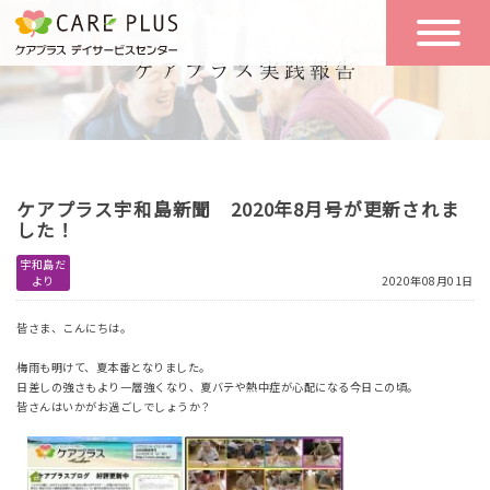
こんな方に
一日の流れ
おすすめ
施設のご案内
一日体験
ケアプラス宇和島新聞 2020年8月号が更新されま
空き状況
した！
宇和島だ
より
2020年08月01日
実践報告
NEWS
皆さま、こんにちは。
梅雨も明けて、夏本番となりました。
リクルート
日差しの強さもより一層強くなり、夏バテや熱中症が心配になる今日この頃。
皆さんはいかがお過ごしでしょうか？
お問い合わせ
体験希望