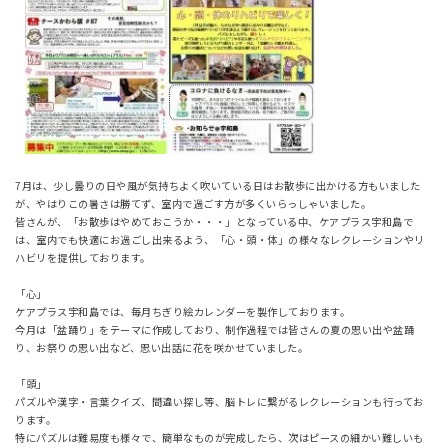
7月は、少し曇りの日や風が気持ちよく吹いている日はお散歩に出かける方もいました
が、やはりこの暑さは勝てず、室内で過ごす方が多くいらっしゃいました。
皆さんが、「お散歩はやめておこうか・・・」となっている中、ケアプラス宇和島で
は、室内でも快適にお過ごし出来るよう、「心・頭・体」の様々なレクレーションやリ
ハビリを提供しております。
「心」
ケアプラス宇和島では、毎月ちぎり絵カレンダーを製作しております。
今月は「盆踊り」をテーマに作成しており、制作過程では皆さんの夏の思い出や盆踊
り、お祭りの思い出など、思い出話に花を咲かせていました。
「頭」
パズルや漢字・言葉クイズ、間違い探し等、脳トレに繋がるレクレーションも行ってお
ります。
特にパズルは難易度も様々で、簡単なものが完成したら、次はピースの細かい難しいも