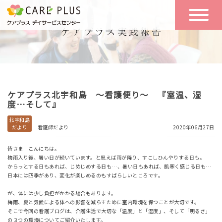
こんな方に
一日の流れ
おすすめ
施設のご案内
一日体験
ケアプラス北宇和島 ～看護便り～ 『室温、湿
空き状況
度…そして』
北宇和島
だより
看護師だより
2020年06月27日
実践報告
NEWS
皆さま こんにちは。
梅雨入り後、暑い日が続いています。と思えば雨が降り、すこしひんやりする日も。
からっとする日もあれば、じめじめする日も…、暑い日もあれば、肌寒く感じる日も…
リクルート
日本には四季があり、変化が楽しめるのもすばらしいところです。
が、体には少し負担がかかる場合もあります。
梅雨、夏と気候による体への影響を減らすために室内環境を保つことが大切です。
お問い合わせ
そこで今回の看護ブログは、介護生活で大切な「温度」と「湿度」、そして「明るさ」
体験希望
の３つの環境についてご紹介いたします。