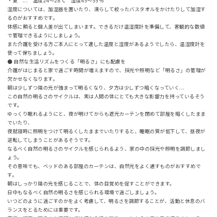
・夏 ... 温度24～28℃ 湿度45～55％
湿度については、加湿器を置いたり、濡らして絞ったバスタオルをかけたりして加湿す
るのがおすすめです。
体感に頼ると個人差が出てしまいます。できるだけ温湿度計を準備して、客観的な数値
で管理できるようにしましょう。
また介護を受ける方ご本人にとって適した温度と湿度があるようでしたら、温湿度計を
使って保ちましょう。
● 自然な生活リズムをつくる「明るさ」にも配慮を
介護がはじまると家で過ごす時間が増えますので、採光や照明など「明るさ」の管理が
欠かせなくなります。
朝は少しずつ陽の光が強まって明るくなり、夕方は少しずつ暗くなっていく...
この自然の明るさのサイクルは、実は人間の体にとても大きな影響力を持っているそう
です。
ゆっくり眠れるようにと、夜が明けてからも遮光カーテンを閉めて部屋を暗くしたまま
でいたり、
夜就寝時に照明をつけて明るくしたままでいたりすると、睡眠の質が低下して、昼夜が
逆転してしまうことがあるそうです。
なるべく自然の明るさのサイクルを感じられるよう、家の中の採光や照明を調節しまし
ょう。
その意味でも、ベッドのある部屋のカーテンは、自然光をよく通すものがおすすめで
す。
朝はしっかり陽の光を感じることで、体の目覚めを促すことができます。
日中もなるべく自然の明るさを感じられる環境で過ごしましょう。
いつどのように過ごすのかをよく考慮して、明るさを調節することが、活動と休息のバ
ランスをとるためには重要です。