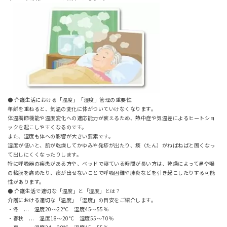
● 介護生活における「温度」「湿度」管理の重要性
年齢を重ねると、気温の変化に体がついていけなくなります。
体温調節機能や温度変化への適応能力が衰えるため、熱中症や気温差によるヒートショ
ックを起こしやすくなるのです。
また、湿度も体への影響が大きい要素です。
湿度が低いと、肌が乾燥してかゆみや発疹が出たり、痰（たん）がねばねばと固くなっ
て出しにくくなったりします。
特に呼吸器の疾患がある方や、ベッドで寝ている時間が長い方は、乾燥によって鼻や喉
の粘膜を痛めたり、痰が出せないことで呼吸困難や肺炎などを引き起こしたりする可能
性があります。
● 介護生活で適切な「温度」と「湿度」とは？
介護における適切な「温度」「湿度」の目安をご紹介します。
・冬 ... 温度20～22℃ 湿度45～55％
・春秋 ... 温度18～20℃ 湿度55～70％