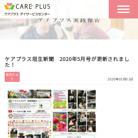
こんな方に
一日の流れ
おすすめ
施設のご案内
一日体験
ケアプラス垣生新聞 2020年5月号が更新されまし
空き状況
た！
垣生だよ
り
2020年05月01日
実践報告
NEWS
リクルート
お問い合わせ
体験希望