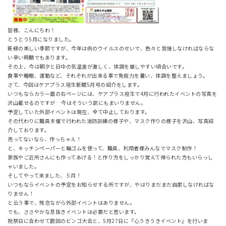
皆様、こんにちわ！
とうとう5月になりました。
新緑の美しい季節ですが、今年は例のウイルスのせいで、色々と我慢しなければならな
い辛い時期でもあります。
その上、今は朝夕と日中の気温差が激しく、体調を崩しやすい頃合いです。
食事や睡眠、運動など、それぞれが出来る事で免疫力を養い、体調を整えましょう。
さて、今回はケアプラス垣生新聞5月号の紹介をします。
いつもならカラー面の右ページには、ケアプラス垣生で4月に行われたイベントの写真を
沢山載せるのですが…今はそういう訳にもまいりません。
予定していた外部イベントは現在、全て中止しております。
その代わりに職員主催で行われた消防訓練の様子や、マスク作りの様子を沢山、写真紹
介しております。
売ってないなら、作っちゃえ！
と、キッチンペーパーと輪ゴムを使って、職員、利用者様みんなでマスク制作！
家族やご近所さんにも作ってあげる！と作り方をしっかり覚えて帰られた方もいらっし
ゃいました。
そしてやって来ました、５月！
いつもならイベントの予定をお知らせする所ですが、やはりまだまだ自粛しなければな
りません！
と云う事で、残念ながら外部イベントはありません。
でも、ささやかな息抜きイベントは必要だと思います。
祝祭日に合わせて数回のビンゴ大会と、5月27日に『心うきうきイベント』を行いま