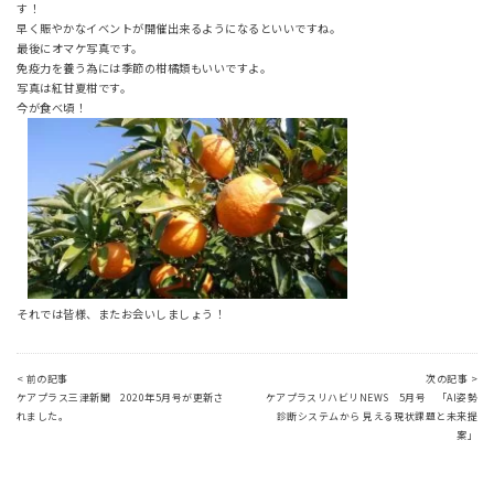
す！
早く賑やかなイベントが開催出来るようになるといいですね。
最後にオマケ写真です。
免疫力を養う為には季節の柑橘類もいいですよ。
写真は紅甘夏柑です。
今が食べ頃！
それでは皆様、またお会いしましょう！
< 前の記事
次の記事 >
ケアプラス三津新聞 2020年5月号が更新さ
ケアプラスリハビリNEWS 5月号 「AI姿勢
れました。
診断システムから 見える現状課題と未来提
案」