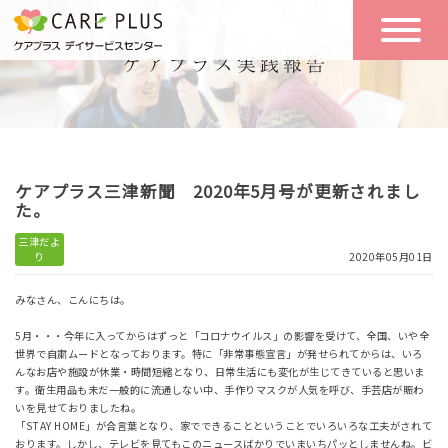
こんな方に
一日の流れ
おすすめ
施設のご案内
一日体験
ケアプラス三津新聞 2020年5月号が更新されまし
空き状況
た。
三津だよ
り
2020年05月01日
実践報告
NEWS
みなさん、こんにちは。
5月・・・今年に入ってからはずっと「コロナウイルス」の影響を受けて、全国、いや全
リクルート
世界で自粛ムードとなっております。特に「非常事態宣言」が発せられてからは、いろ
んなお店や施設が休業・時間短縮となり、日常生活にも変化が生じてきていると思いま
す。衛生用品も未だ一般的に流通しない中、手作りマスクが人気を呼び、手芸店が賑わ
いを見せておりましたね。
お問い合わせ
「STAY HOME」が合言葉となり、家でできることということでいろいろな工夫がされて
体験希望
おります。しかし、テレビを見てもこのニュースばかりでいまいちパッとしませんね。ビ