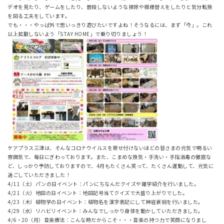
デオを見たり、ゲームをしたり、普段しないような掃除や模様替えをしたりと気分転換
を図る工夫をしています。
でも・・・やっぱ外で思いっきり遊びたいですよね！そうなるには、まず「今」。これ
以上拡散しないよう「STAY HOME」で乗り切りましょう！
ケアプラス三津は、そんなコロナウイルスを寄せ付けないほどの皆さまの元気で明るい
雰囲気で、毎日にぎわっております。また、こまめな換気・手洗い・手指消毒の徹底な
ど、しっかり予防しておりますので、4月もたくさん笑って、たくさん運動して、元気に
過ごしていただきました！
4/11（土）パンの日イベント：パンにちなんだクイズや雑学紹介を行いました。
4/21（火）地図の日イベント：地図記号当てクイズで大盛り上がりでした。
4/23（木）植物学の日イベント：植物名を漢字表記にして神経衰弱を行いました。
4/29（水）リハビリイベント：みんなでしっかり身体を動かしていただきました。
4/6・20（月）音楽療法：こんな時だからこそ・・・音楽の持つ力で笑顔になりまし