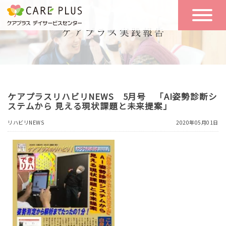
こんな方に
一日の流れ
おすすめ
施設のご案内
一日体験
ケアプラスリハビリNEWS 5月号 「AI姿勢診断シ
空き状況
ステムから 見える現状課題と未来提案」
リハビリNEWS
2020年05月01日
実践報告
NEWS
リクルート
お問い合わせ
体験希望