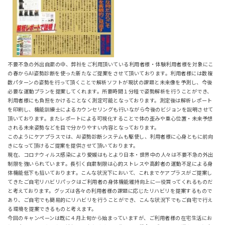
不要不急の外出自粛の中、弊社をご利用頂いている利用者様・体験利用者様を対象にこ
の春からAI姿勢診断を使った新たなご提案をさせて頂いております。利用者様には数複
数パターンの姿勢を行って頂くことで解析ソフトが現状の課題と未来像を予測し、今後
必要な運動プランを提案してくれます。所要時間１分程で姿勢解析を行うことができ、
利用者様にも負担をかけることなく測定可能となっております。測定後は解析レポート
を印刷し、機能訓練士によるカウンセリングも行いながら今後のビジョンを説明させて
頂いております。またレポートによる可視化することで体の歪みや重心位置・未来予想
される未来姿勢などを目で分かりやすい内容となっております。
このようにケアプラスでは、AI姿勢診断システムも駆使し、利用者様に心身ともに前向
きになって頂けるご提案を提供させて頂いております。
現在、コロナウィルス感染により愛媛はもとより日本・世界中の人々は不要不急の外出
制限を強いられています。長引く自粛制限は心的ストレスや高齢者の運動不足による身
体機能低下も招いております。こんな状況下において、これまでケアプラスがご提案し
てきたご自宅リハビリパックはご利用者の身体機能維持向上に一役買ってくれるものだ
と考えております。グッズは各々の利用者様の課題に応じたリハビリを提案するもので
あり、ご自宅でも簡易的にリハビリを行うことができ、こんな状況下でもご自宅で行え
る環境を提案できるものと考えます。
今回のキャンペーンは既に４月上旬から始まっていますが、ご利用者様の在宅生活にお