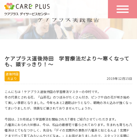
こんな方に
一日の流れ
おすすめ
施設のご案内
一日体験
ケアプラス道後持田 学習療法だより～寒くなって
空き状況
も、頭すっきり！～
道後持田
だより
2019年12月15日
実践報告
NEWS
こんにちは！ケアプラス道後持田の学習療法マスターの中村です。
冬の代表とされる花、『山茶花』のつぼみがたくさん付き、ピンクや白の花が咲き始め
て美しい季節となりました。今年もあと2週間ばかりとなり、朝晩の冷え込みが強くなっ
リクルート
てまいりましたが、体調など崩されておりませんでしょうか。
今回は、2か月前より学習療法を開始されたT様をご紹介させていただきます。
八幡浜におられたM様は、今は、松山の娘様宅で暮らされております。生まれも育ちも八
お問い合わせ
幡浜はとてもなつかしく、先日も「デイの玄関外の景色が八幡浜と似とるんよ！玄関ド
体験希望
アまで行って見てみたいんやけどなぁ。」とお話がありましたので、スタッフと玄関に