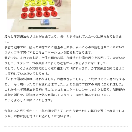
段々と学習療法のリズムが出来ており、集中力を持たれてスムーズに進まれておりま
す。
学習の途中では、読みの題材やここ最近の出来事、若いころのお話をさせていただいて
スタッフや学習ペアとコミュニケーションを図られております。
最近では、ミカンのお話、学生の頃のお話、八幡浜のお家の周りを説明していただいた
りして、スタッフ一つの声掛けで多くの返答がみられるようになりました。
そして、たくさんの笑顔で楽しく取り組まれて「頭すっきり」の学習療法を終えるよう
に実施していただいております。
「これで頭の体操は、終わりました。お疲れさまでした。」と終わりのあいさつをする
と、「もう終わったの？お疲れさまでした。」と笑顔でフロアのお席に戻られました。
これからも学習療法を実施することでコミュニケーションをしっかりと図り、脳機能の
維持と活性化、認知症の予防を目指してスタッフ一同取り組んでまいります。
どうぞよろしくお願いいたします。
今年もあと残り僅か・・・年の瀬を迎えてこれから気ぜわしい毎日を過ごされるでしょ
うが、お体に気を付けてお過ごしくださいませ。