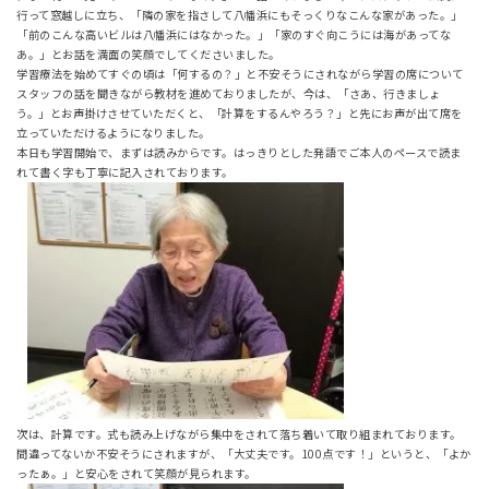
行って窓越しに立ち、「隣の家を指さして八幡浜にもそっくりなこんな家があった。」
「前のこんな高いビルは八幡浜にはなかった。」「家のすぐ向こうには海があってな
あ。」とお話を満面の笑顔でしてくださいました。
学習療法を始めてすぐの頃は「何するの？」と不安そうにされながら学習の席について
スタッフの話を聞きながら教材を進めておりましたが、今は、「さあ、行きましょ
う。」とお声掛けさせていただくと、「計算をするんやろう？」と先にお声が出て席を
立っていただけるようになりました。
本日も学習開始で、まずは読みからです。はっきりとした発語でご本人のペースで読ま
れて書く字も丁寧に記入されております。
次は、計算です。式も読み上げながら集中をされて落ち着いて取り組まれております。
間違ってないか不安そうにされますが、「大丈夫です。100点です！」というと、「よか
ったぁ。」と安心をされて笑顔が見られます。