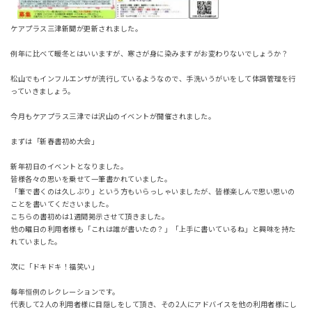
ケアプラス三津新聞が更新されました。
例年に比べて暖冬とはいいますが、寒さが身に染みますがお変わりないでしょうか？
松山でもインフルエンザが流行しているようなので、手洗いうがいをして体調管理を行
っていきましょう。
今月もケアプラス三津では沢山のイベントが開催されました。
まずは「新春書初め大会」
新年初日のイベントとなりました。
皆様各々の思いを乗せて一筆書かれていました。
「筆で書くのは久しぶり」という方もいらっしゃいましたが、皆様楽しんで思い思いの
ことを書いてくださいました。
こちらの書初めは1週間掲示させて頂きました。
他の曜日の利用者様も「これは誰が書いたの？」「上手に書いているね」と興味を持た
れていました。
次に「ドキドキ！福笑い」
毎年恒例のレクレーションです。
代表して2人の利用者様に目隠しをして頂き、その2人にアドバイスを他の利用者様にし