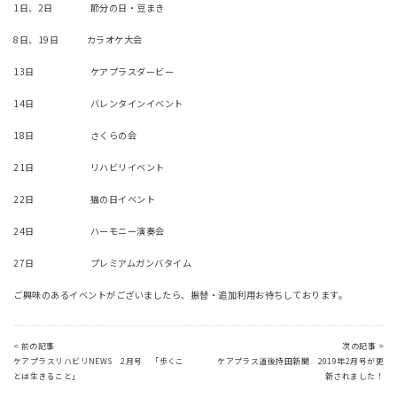
1日、2日 節分の日・豆まき
8日、19日 カラオケ大会
13日 ケアプラスダービー
14日 バレンタインイベント
18日 さくらの会
21日 リハビリイベント
22日 猫の日イベント
24日 ハーモニー演奏会
27日 プレミアムガンバタイム
ご興味のあるイベントがございましたら、振替・追加利用お待ちしております。
< 前の記事
次の記事 >
ケアプラスリハビリNEWS 2月号 「歩くこ
ケアプラス道後持田新聞 2019年2月号が更
とは生きること」
新されました！