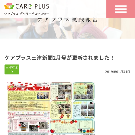
こんな方に
一日の流れ
おすすめ
施設のご案内
一日体験
ケアプラス三津新聞2月号が更新されました！
空き状況
三津だよ
り
2019年01月31日
実践報告
NEWS
リクルート
お問い合わせ
体験希望