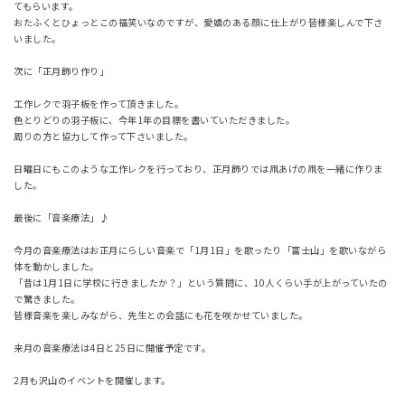
てもらいます。
おたふくとひょっとこの福笑いなのですが、愛嬌のある顔に仕上がり皆様楽しんで下さ
いました。
次に「正月飾り作り」
工作レクで羽子板を作って頂きました。
色とりどりの羽子板に、今年1年の目標を書いていただきました。
周りの方と協力して作って下さいました。
日曜日にもこのような工作レクを行っており、正月飾りでは凧あげの凧を一緒に作りま
した。
最後に「音楽療法」♪
今月の音楽療法はお正月にらしい音楽で「1月1日」を歌ったり「富士山」を歌いながら
体を動かしました。
「昔は1月1日に学校に行きましたか？」という質問に、10人くらい手が上がっていたの
で驚きました。
皆様音楽を楽しみながら、先生との会話にも花を咲かせていました。
来月の音楽療法は4日と25日に開催予定です。
2月も沢山のイベントを開催します。