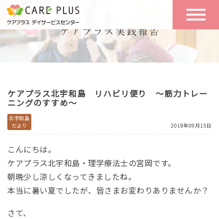
こんな方に
一日の流れ
おすすめ
施設のご案内
一日体験
ケアプラス北宇和島 リハビリ便り ～筋力トレー
空き状況
ニングのすすめ～
北宇和島
だより
2018年09月15日
実践報告
NEWS
こんにちは。
ケアプラス北宇和島・理学療法士の宮岡です。
リクルート
朝晩少し涼しくなってきましたね。
本当に暑い夏でしたが、皆さまお変わりありませんか？
お問い合わせ
さて、
体験希望