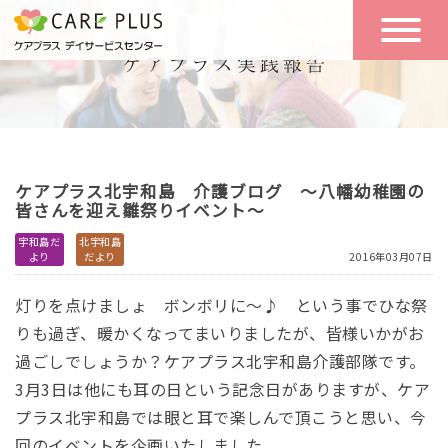
こんな方に
一日の流れ
おすすめ
施設のご案内
一日体験
ケアプラス北宇和島 介護ブログ ～八幡幼稚園の
空き状況
皆さんを迎え雛祭りイベント～
宇和島だ
北宇和島
より
だより
2016年03月07日
実践報告
NEWS
灯りを点けましょ ボンボリに～♪ という事でひな祭
りも過ぎ、暖かくなってまいりましたが、皆様いかがお
リクルート
過ごしでしょうか？ケアプラス北宇和島介護部隊です。
3月3日は他にも耳の日という記念日がありますが、ケア
プラス北宇和島では眼と耳で楽しんで頂こうと思い、今
お問い合わせ
体験希望
回のイベントを企画いたしました。