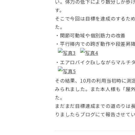
い。体力の低下により数分しか歩
す。
そこで今回は目標を達成のするた
た。
・関節可動域や個別筋力の改善
・平行棒内での跨ぎ動作や段差昇
・エアロバイクExしながらマルチ
その結果、10月の利用当初時に測定
みられました。また本人様も「屋
た。
まだまだ目標達成までの道のりは
りましたらブログにて報告させて