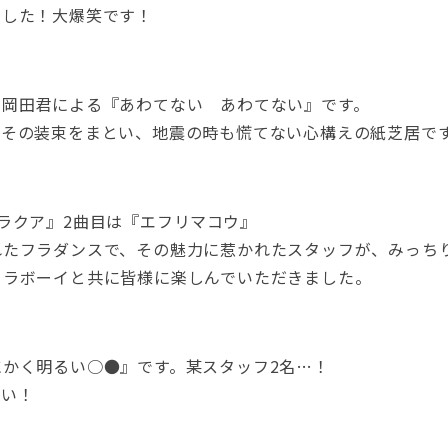
ました！大爆笑です！
の岡田君による『あわてない あわてない』です。
。その装束をまとい、地震の時も慌てない心構えの紙芝居で
ラクア』2曲目は『エフリマコウ』
れたフラダンスで、その魅力に惹かれたスタッフが、みっち
フラボーイと共に皆様に楽しんでいただきました。
かく明るい○●』です。某スタッフ2名…！
さい！