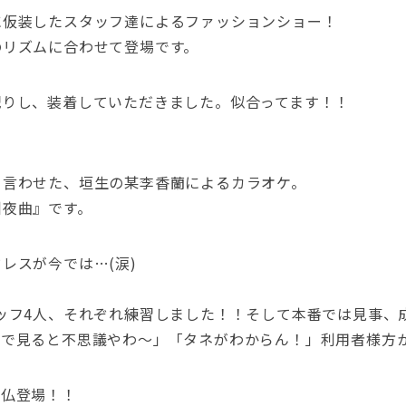
に仮装したスタッフ達によるファッションショー！
のリズムに合わせて登場です。
配りし、装着していただきました。似合ってます！！
と言わせた、垣生の某李香蘭によるカラオケ。
州夜曲』です。
ドレスが今では…(涙)
ッフ4人、それぞれ練習しました！！そして本番では見事、
前で見ると不思議やわ～」
「タネがわからん！」
利用者様方
大仏登場！！