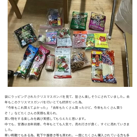
袋にラッピングされたクリスマスガンバを見て、皆さん楽しそうにされていました。去
年もこのクリスマスガンバを行いとても好評だった為、
「今年もこれ買えてよかった」「去年もたくさん買ったけど、今年もたくさん買う
ぞ！」などたくさんの笑顔も見られ、
買い物をする楽しみを再び実感してもらえたと思います。
中でも、甘酒は去年同様、今年もとても人気で、売れ行きが良く、すぐに売れていきま
した。
寒い時期でもある為、靴下や腹巻き等も買われ、一度にたくさん購入されている方も多