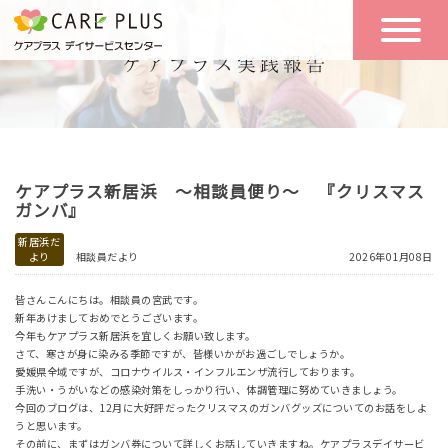
こんな方に
一日の流れ
おすすめ
施設のご案内
一日体験
ケアプラス新居浜 ～相談員便り～ 『クリスマス
空き状況
ガンバ』
新居浜だ
より
相談員だより
2026年01月08日
実践報告
NEWS
皆さんこんにちは。相談員の宮武です。
新年あけましておめでとうございます。
今年もケアプラス新居浜を宜しくお願い致します。
リクルート
さて、寒さが身に染みる季節ですが、皆様いかがお過ごしでしょうか。
愛媛県全域ですが、コロナウイルス・インフルエンザ流行しております。
手洗い・うがいなどの感染対策をしっかり行い、体調管理に努めていきましょう。
今回のブログは、12月に大好評だったクリスマスのガンバグッズについてのお話をしよ
お問い合わせ
うと思います。
体験希望
その前に、まずはガンバ券について詳しくお話していきますね。ケアプラスデイサービ