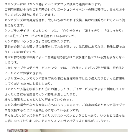
スセンターには「ガンバ券」というケアプラス独自の通貨があります。
ご利用者様はそれをご利用時のレクリエーションやイベントの時に獲得し、みんなおそ
ろいのガンバ財布に貯めていきます。
ガンバグッズは毎月更新され、欲しいものがあれば交換、無ければ貯めておくという流
れになります。
ケアプラスデイサービスセンターでは、「心うきうき」「頭すっきり」「体しっかり」
の3本柱でデイサービスが実施されているのですが、
ガンバ券は「心うきうき」の部分にあたります。
高齢者の皆さんも若い頃は仕事をしてお金を稼いで、生活費にあてたり、趣味に使った
りしていたはずですが、
今はお体の状態や年齢によって金銭管理の部分はご家族様に任せている方も少なくない
ようです。
しかしケアプラスデイサービスセンターでは、ご自身でこのガンバ券を管理、貯めると
いったことが体験できます。
レクリエーションでガンバ券を貯める他にも洗濯物を干したり畳んだりといった作業を
してくださった方にお渡ししたり、
リハビリや入浴を頑張られた方にお渡ししたり、デイサービスを休まずご利用してくだ
さったときにも皆勤賞でガンバ券をお渡ししたりと、
様々に頑張ることでどんどん貯まっていくのです。
また外出の機会がなかなか無い方もいらっしゃるので、ご自身の貯めたガンバ券でグッ
ズを交換することが大変楽しみになっているようです。
そんなガンバグッズが先月はクリスマスシーズンということもあり、いつもとは違った
内容になっておりました。そのクリスマスガンバグッズの商品がこちらです。