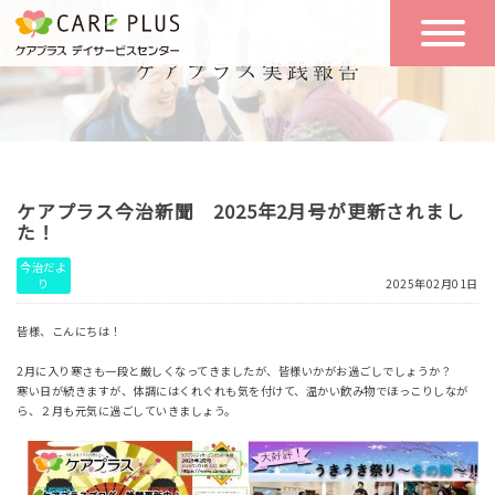
こんな方に
一日の流れ
おすすめ
施設のご案内
一日体験
ケアプラス今治新聞 2025年2月号が更新されまし
空き状況
た！
今治だよ
り
2025年02月01日
実践報告
NEWS
皆様、こんにちは！
2月に入り寒さも一段と厳しくなってきましたが、皆様いかがお過ごしでしょうか？
リクルート
寒い日が続きますが、体調にはくれぐれも気を付けて、温かい飲み物でほっこりしなが
ら、２月も元気に過ごしていきましょう。
お問い合わせ
体験希望