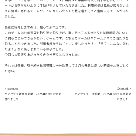
ートから落ちないように手助けをさせていただきました。利用者様は風船が落ちないよ
うに慎重にされるチームや、とにかくバウンドの数を増やそうと奮闘するチームがあり
ました。
最後に紹介しますのは、狙ってお年玉です。
このゲームはお年玉袋を釣り竿で釣り上げ、裏に貼ってある当たりを制限時間内にいく
つ釣ることができるかというゲームです。こちらのゲームは全チームが全ての当たりを
釣ることができました。利用者様からは「すごい楽しかった！」「見て！こんなに取れ
たよ！」など楽しまれている様子でした。
今回も大変盛り上がったうきうき祭りとなりました。
それでは皆様、引き続き体調管理に十分注意して２月も元気に楽しい時間をお過ごしく
ださい。
< 前の記事
次の記事 >
ケアプラス新居浜新聞 2025年2月号が更新
ケアプラス三津新聞 2025年2月号が更新さ
されました！
れました！