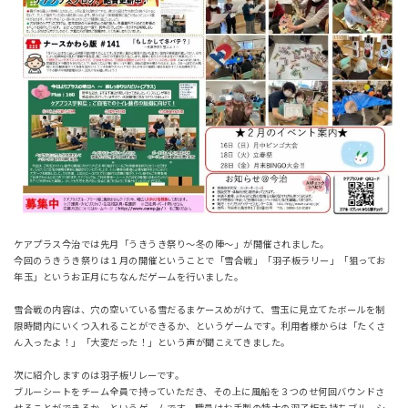
ケアプラス今治では先月「うきうき祭り～冬の陣～」が開催されました。
今回のうきうき祭りは１月の開催ということで「雪合戦」「羽子板ラリー」「狙ってお
年玉」というお正月にちなんだゲームを行いました。
雪合戦の内容は、穴の空いている雪だるまケースめがけて、雪玉に見立てたボールを制
限時間内にいくつ入れることができるか、というゲームです。利用者様からは「たくさ
ん入ったよ！」「大変だった！」という声が聞こえてきました。
次に紹介しますのは羽子板リレーです。
ブルーシートをチーム全員で持っていただき、その上に風船を３つのせ何回バウンドさ
せることができるか、というゲームです。職員はお手製の特大の羽子板を持ちブルーシ