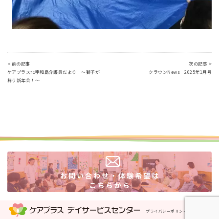
< 前の記事
次の記事 >
ケアプラス北宇和島介護員だより ～獅子が
クラウンNews 2025年1月号
舞う新年会！～
プライバシーポリシー
運営会社