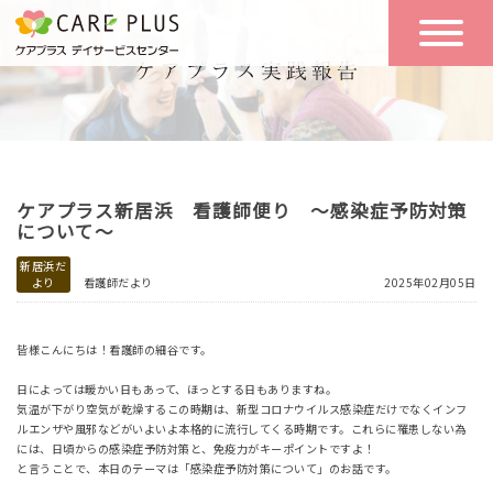
こんな方に
一日の流れ
おすすめ
施設のご案内
一日体験
ケアプラス新居浜 看護師便り ～感染症予防対策
空き状況
について～
新居浜だ
より
看護師だより
2025年02月05日
実践報告
NEWS
皆様こんにちは！看護師の細谷です。
リクルート
日によっては暖かい日もあって、ほっとする日もありますね。
気温が下がり空気が乾燥するこの時期は、新型コロナウイルス感染症だけでなくインフ
ルエンザや風邪などがいよいよ本格的に流行してくる時期です。これらに罹患しない為
には、日頃からの感染症予防対策と、免疫力がキーポイントですよ！
お問い合わせ
と言うことで、本日のテーマは「感染症予防対策について」のお話です。
体験希望