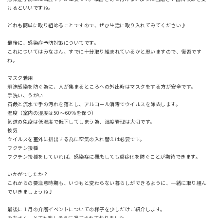
けるといいですね。
どれも簡単に取り組めることですので、ぜひ生活に取り入れてみてください♪
最後に、感染症予防対策についてです。
これについてはみなさん、すでに十分取り組まれているかと思いますので、復習です
ね。
マスク着用
飛沫感染を防ぐ為に、人が集まるところへの外出時はマスクをする方が安全です。
手洗い、うがい
石鹸と流水で手の汚れを落とし、アルコール消毒でウイルスを除去します。
湿度（室内の湿度は50～60％を保つ）
気道の免疫は低湿度で低下してしまう為、湿度管理は大切です。
換気
ウイルスを室外に排出する為に空気の入れ替えは必要です。
ワクチン接種
ワクチン接種をしていれば、感染症に罹患しても重症化を防ぐことが期待できます。
いかがでしたか？
これからの要注意時期も、いつもと変わらない暮らしができるように、一緒に取り組ん
でいきましょうね♪
最後に１月の介護イベントについての様子を少しだけご紹介します。
みなさん、とても楽しそうに過ごされておりました。