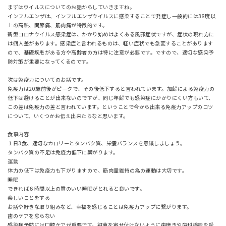
まずはウイルスについてのお話からしていきますね。
インフルエンザは、インフルエンザウイルスに感染することで発症し一般的には38度以
上の高熱、関節痛、筋肉痛が特徴的です。
新型コロナウイルス感染症は、かかり始めはよくある風邪症状ですが、症状の現れ方に
は個人差があります。感染症と言われるものは、軽い症状でも急変することがあります
ので、基礎疾患がある方や高齢者の方は特に注意が必要です。ですので、適切な感染予
防対策が重要になってくるのです。
次は免疫力についてのお話です。
免疫力は20歳前後がピークで、その後低下すると言われています。加齢による免疫力の
低下は避けることが出来ないのですが、同じ年齢でも感染症にかかりにくい方もいて、
この差は免疫力の差と言われています。ということで今から出来る免疫力アップのコツ
について、いくつかお伝え出来たらなと思います。
食事内容
１日3食、適切なカロリーとタンパク質、栄養バランスを意識しましょう。
タンパク質の不足は免疫力低下に繋がります。
運動
体力の低下は免疫力も下がりますので、筋肉量維持の為の運動は大切です。
睡眠
できれば６時間以上の質のいい睡眠がとれると良いです。
楽しいことをする
お話や好きな取り組みなど、幸福を感じることは免疫力アップに繋がります。
歯のケアを怠らない
感染症予防には口腔ケアが重要です。細菌を寄せ付けないように歯磨きや歯科検診を受