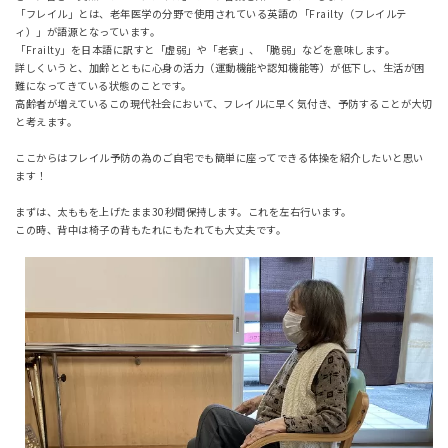
「フレイル」とは、老年医学の分野で使用されている英語の「Frailty（フレイルテ
ィ）」が語源となっています。
「Frailty」を日本語に訳すと「虚弱」や「老衰」、「脆弱」などを意味します。
詳しくいうと、加齢とともに心身の活力（運動機能や認知機能等）が低下し、生活が困
難になってきている状態のことです。
高齢者が増えているこの現代社会において、フレイルに早く気付き、予防することが大切
と考えます。
ここからはフレイル予防の為のご自宅でも簡単に座ってできる体操を紹介したいと思い
ます！
まずは、太ももを上げたまま30秒間保持します。これを左右行います。
この時、背中は椅子の背もたれにもたれても大丈夫です。