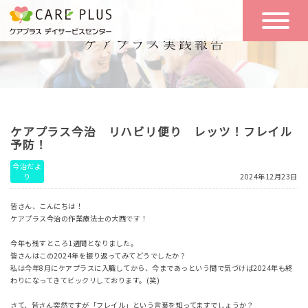
こんな方に
一日の流れ
おすすめ
施設のご案内
一日体験
ケアプラス今治 リハビリ便り レッツ！フレイル
空き状況
予防！
今治だよ
り
2024年12月23日
実践報告
NEWS
皆さん、こんにちは！
ケアプラス今治の作業療法士の大西です！
リクルート
今年も残すところ1週間となりました。
皆さんはこの2024年を振り返ってみてどうでしたか？
私は今年8月にケアプラスに入職してから、今まであっという間で気づけば2024年も終
わりになってきてビックリしております。(笑)
お問い合わせ
体験希望
さて、皆さん突然ですが「フレイル」という言葉を知ってますでしょうか？