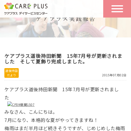
こんな方に
一日の流れ
おすすめ
施設のご案内
一日体験
ケアプラス道後持田新聞 15年7月号が更新されま
空き状況
した そして夏飾り完成しました。
道後持田
だより
2015年07月02日
実践報告
NEWS
ケアプラス道後持田新聞 15年7月号が更新されまし
た
リクルート
みなさん、こんにちは。
7月になり、本格的な夏がやってきますね！
お問い合わせ
梅雨はまだ半月ほど続きそうですが、じめじめした梅雨
体験希望