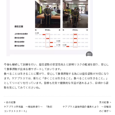
今後も継続して訓練を行い、座位姿勢の安定性向上と誤嚥リスクの軽減を図り、安心し
て食事摂取が出来る様サポートしてまいります。
食べることは生きることに繋がり、安心して食事摂取する為には座位姿勢が大切になり
ます。ケアプラスでは、新たに『歩くことは生きること。食べることは生きること。』
としてリハビリを行っています。皆様も元気で健康的な生活が送れるよう、日頃から姿
勢を気にしてみてくださいね。
< 前の記事
次の記事 >
ケアプラス宇和島 ～相談員便り～ 『色彩
ケアプラス道後持田介護員だより ～日曜日
コンテストスタート』
のご様子～