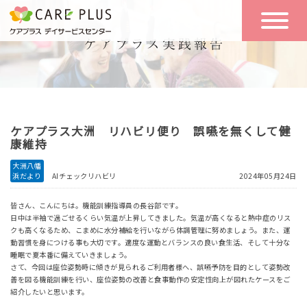
こんな方に
一日の流れ
おすすめ
施設のご案内
一日体験
ケアプラス大洲 リハビリ便り 誤嚥を無くして健
空き状況
康維持
大洲八幡
浜だより
AIチェックリハビリ
2024年05月24日
実践報告
NEWS
皆さん、こんにちは。機能訓練指導員の長谷部です。
日中は半袖で過ごせるくらい気温が上昇してきました。気温が高くなると熱中症のリス
クも高くなるため、こまめに水分補給を行いながら体調管理に努めましょう。また、運
リクルート
動習慣を身につける事も大切です。適度な運動とバランスの良い食生活、そして十分な
睡眠で夏本番に備えていきましょう。
さて、今回は座位姿勢時に傾きが見られるご利用者様へ、誤嚥予防を目的として姿勢改
善を図る機能訓練を行い、座位姿勢の改善と食事動作の安定性向上が図れたケースをご
お問い合わせ
紹介したいと思います。
体験希望