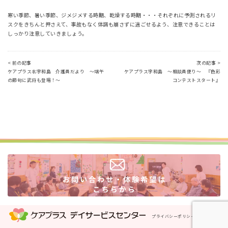
寒い季節、暑い季節、ジメジメする時期、乾燥する時期・・・それぞれに予測されるリ
スクをきちんと押さえて、事故もなく体調も崩さずに過ごせるよう、注意できることは
しっかり注意していきましょう。
< 前の記事
次の記事 >
ケアプラス北宇和島 介護員だより ～端午
ケアプラス宇和島 ～相談員便り～ 『色彩
の節句に武将も登場！～
コンテストスタート』
プライバシーポリシー
運営会社