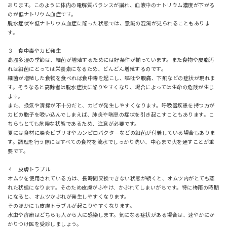
あります。このように体内の電解質バランスが崩れ、血液中のナトリウム濃度が下がる
のが低ナトリウム血症です。
脱水症状や低ナトリウム血症に陥った状態では、意識の混濁が見られることもありま
す。
３ 食中毒やカビ発生
高温多湿の季節は、細菌が増殖するためには好条件が揃っています。また食物や皮脂汚
れは細菌にとっては栄養素になるため、どんどん増殖するのです。
細菌が増殖した食物を食べれば食中毒を起こし、嘔吐や腹痛、下痢などの症状が現れま
す。そうなると高齢者は脱水症状に陥りやすくなり、場合によっては生命の危険が生じ
ます。
また、換気や清掃が不十分だと、カビが発生しやすくなります。呼吸器疾患を持つ方が
カビの胞子を吸い込んでしまえば、肺炎や喘息の症状を引き起こすこともあります。こ
ちらもとても危険な状態であるため、注意が必要です。
夏には食材に腸炎ビブリオやカンピロバクターなどの細菌が付着している場合もありま
す。調理を行う際にはすべての食材を流水でしっかり洗い、中心まで火を通すことが重
要です。
４ 皮膚トラブル
オムツを使用されている方は、長時間交換できない状態が続くと、オムツ内がとても蒸
れた状態になります。そのため皮膚がふやけ、かぶれてしまいがちです。特に梅雨の時期
になると、オムツかぶれが発生しやすくなります。
そのほかにも皮膚トラブルが起こりやすくなります。
水虫や疥癬はどちらも人から人に感染します。気になる症状がある場合は、速やかにか
かりつけ医を受診しましょう。