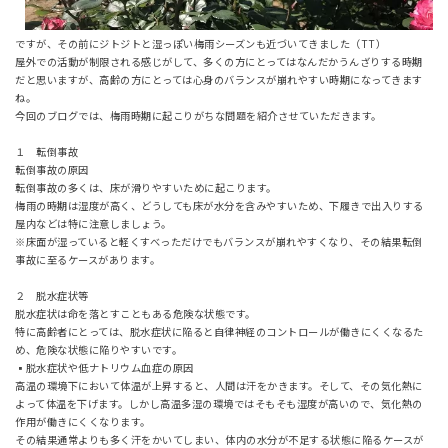
ですが、その前にジトジトと湿っぽい梅雨シーズンも近づいてきました（TT）
屋外での活動が制限される感じがして、多くの方にとってはなんだかうんざりする時期
だと思いますが、高齢の方にとっては心身のバランスが崩れやすい時期になってきます
ね。
今回のブログでは、梅雨時期に起こりがちな問題を紹介させていただきます。
１ 転倒事故
転倒事故の原因
転倒事故の多くは、床が滑りやすいために起こります。
梅雨の時期は湿度が高く、どうしても床が水分を含みやすいため、下履きで出入りする
屋内などは特に注意しましょう。
※床面が湿っていると軽くすべっただけでもバランスが崩れやすくなり、その結果転倒
事故に至るケースがあります。
２ 脱水症状等
脱水症状は命を落とすこともある危険な状態です。
特に高齢者にとっては、脱水症状に陥ると自律神経のコントロールが働きにくくなるた
め、危険な状態に陥りやすいです。
▪脱水症状や​​低ナトリウム血症の原因
高温の環境下において体温が上昇すると、人間は汗をかきます。そして、その気化熱に
よって体温を下げます。しかし高温多湿の環境ではそもそも湿度が高いので、気化熱の
作用が働きにくくなります。
その結果通常よりも多く汗をかいてしまい、体内の水分が不足する状態に陥るケースが