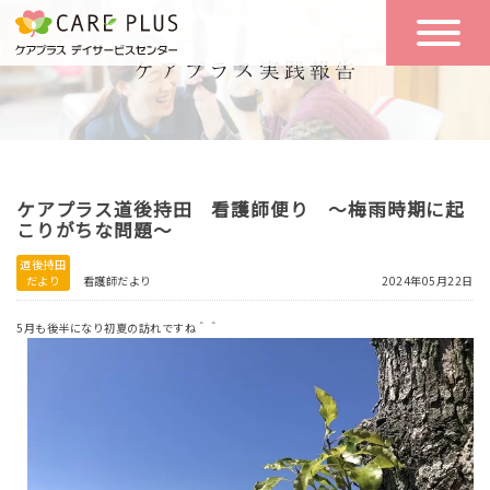
こんな方に
一日の流れ
おすすめ
施設のご案内
一日体験
ケアプラス道後持田 看護師便り ～梅雨時期に起
空き状況
こりがちな問題～
道後持田
だより
看護師だより
2024年05月22日
実践報告
NEWS
5月も後半になり初夏の訪れですね＾＾
リクルート
お問い合わせ
体験希望