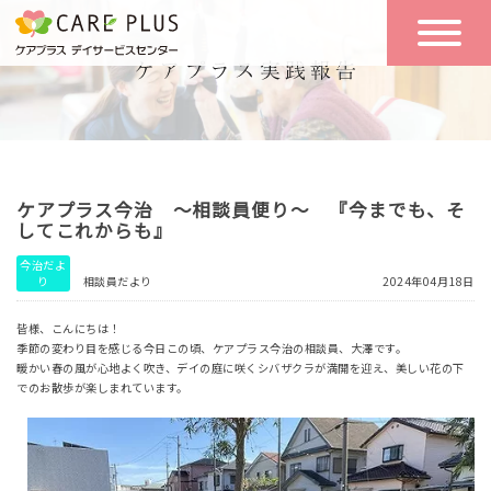
こんな方に
一日の流れ
おすすめ
施設のご案内
一日体験
ケアプラス今治 ～相談員便り～ 『今までも、そ
空き状況
してこれからも』
今治だよ
り
相談員だより
2024年04月18日
実践報告
NEWS
皆様、こんにちは！
季節の変わり目を感じる今日この頃、ケアプラス今治の相談員、大澤です。
暖かい春の風が心地よく吹き、デイの庭に咲くシバザクラが満開を迎え、美しい花の下
リクルート
でのお散歩が楽しまれています。
お問い合わせ
体験希望