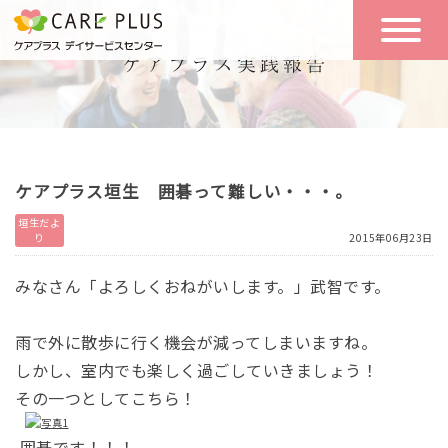
こんな方に
一日の流れ
おすすめ
施設のご案内
一日体験
ケアプラス垣生 囲碁って難しい・・・。
空き状況
垣生だよ
り
2015年06月23日
実践報告
NEWS
みなさん「よろしくおねがいします。」武智です。
雨で外に散歩に行く機会が減ってしまいますね。
リクルート
しかし、室内でも楽しく過ごしていきましょう！
その一つとしてこちら！
お問い合わせ
体験希望
囲碁です！！！