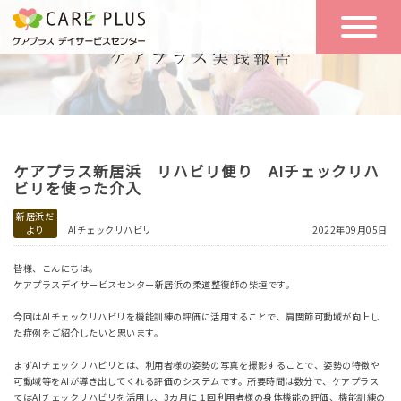
こんな方に
一日の流れ
おすすめ
施設のご案内
一日体験
ケアプラス新居浜 リハビリ便り AIチェックリハ
空き状況
ビリを使った介入
新居浜だ
より
AIチェックリハビリ
2022年09月05日
実践報告
NEWS
皆様、こんにちは。
ケアプラスデイサービスセンター新居浜の柔道整復師の柴垣です。
リクルート
今回はAIチェックリハビリを機能訓練の評価に活用することで、肩関節可動域が向上し
た症例をご紹介したいと思います。
まずAIチェックリハビリとは、利用者様の姿勢の写真を撮影することで、姿勢の特徴や
お問い合わせ
可動域等をAIが導き出してくれる評価のシステムです。所要時間は数分で、ケアプラス
体験希望
ではAIチェックリハビリを活用し、3カ月に１回利用者様の身体機能の評価、機能訓練の