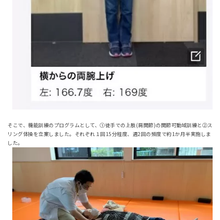
そこで、機能訓練のプログラムとして、①徒手での上肢(肩関節)の関節可動域訓練と②ス
リング体操を立案しました。それぞれ１回15分程度、週2回の頻度で約1か月半実施しま
した。