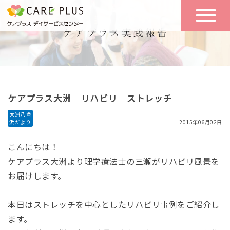
こんな方に
一日の流れ
おすすめ
施設のご案内
一日体験
ケアプラス大洲 リハビリ ストレッチ
空き状況
大洲八幡
浜だより
2015年06月02日
実践報告
NEWS
こんにちは！
ケアプラス大洲より理学療法士の三瀬がリハビリ風景を
お届けします。
リクルート
本日はストレッチを中心としたリハビリ事例をご紹介し
お問い合わせ
ます。
体験希望