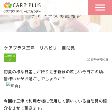
こんな方に
一日の流れ
おすすめ
施設のご案内
一日体験
ケアプラス三津 リハビリ 自助具
空き状況
三津だよ
り
2015年06月01日
実践報告
NEWS
初夏の様な日差しが降り注ぎ
新緑の眩しい今日この頃、
皆様いかがお過ごしでしょうか？
リクルート
今回は三津で利用者様に使用して頂いている自助具の紹
お問い合わせ
介をさせて頂きます。
体験希望