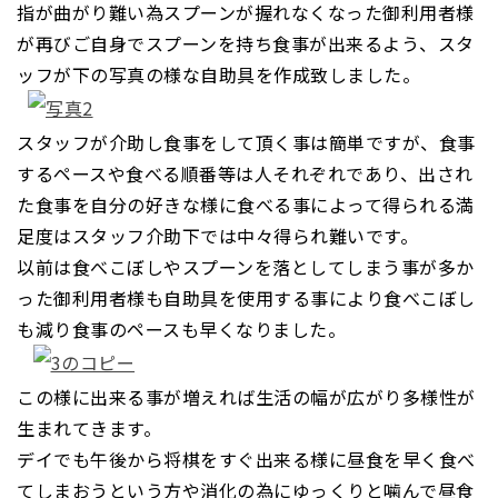
指が曲がり難い為スプーンが握れなくなった御利用者様
が再びご自身でスプーンを
持ち食事が出来るよう、スタ
ッフが下の写真の様な自助具を作成致しました。
スタッフが介助し食事をして頂く事は簡単ですが、食事
するペースや食べる順番等は
人それぞれであり、出され
た食事を自分の好きな様に食べる事によって得られる満
足度は
スタッフ介助下では中々得られ難いです。
以前は食べこぼしやスプーンを落としてしまう事が多か
った御利用者様も
自助具を使用する事により食べこぼし
も減り食事のペースも早くなりました。
この様に出来る事が増えれば生活の幅が広がり多様性が
生まれてきます。
デイでも午後から将棋をすぐ出来る様に昼食を早く食べ
てしまおうという方や
消化の為にゆっくりと噛んで昼食