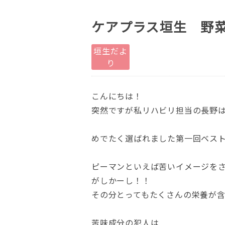
ケアプラス垣生 野
垣生だよ
り
こんにちは！
突然ですが私リハビリ担当の長野
めでたく選ばれました第一回ベストオ
ピーマンといえば苦いイメージを
がしかーし！！
その分とってもたくさんの栄養が
苦味成分の犯人は